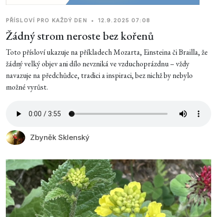
PŘÍSLOVÍ PRO KAŽDÝ DEN
•
12.9.2025 07:08
Žádný strom neroste bez kořenů
Toto přísloví ukazuje na příkladech Mozarta, Einsteina či Brailla, že
žádný velký objev ani dílo nevzniká ve vzduchoprázdnu – vždy
navazuje na předchůdce, tradici a inspiraci, bez nichž by nebylo
možné vyrůst.
Zbyněk Sklenský