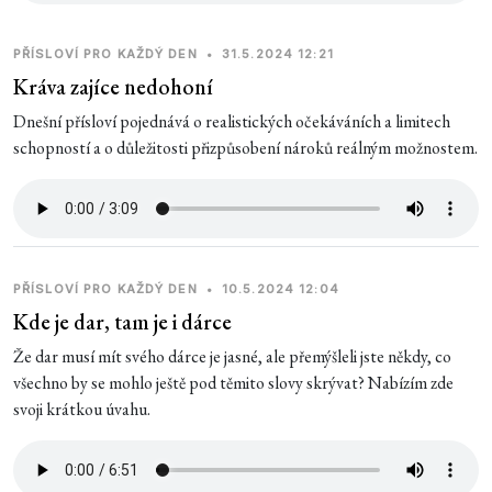
PŘÍSLOVÍ PRO KAŽDÝ DEN
•
31.5.2024 12:21
Kráva zajíce nedohoní
Dnešní přísloví pojednává o realistických očekáváních a limitech
schopností a o důležitosti přizpůsobení nároků reálným možnostem.
PŘÍSLOVÍ PRO KAŽDÝ DEN
•
10.5.2024 12:04
Kde je dar, tam je i dárce
Že dar musí mít svého dárce je jasné, ale přemýšleli jste někdy, co
všechno by se mohlo ještě pod těmito slovy skrývat? Nabízím zde
svoji krátkou úvahu.