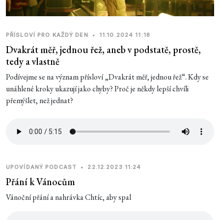
PŘÍSLOVÍ PRO KAŽDÝ DEN
•
11.10.2024 11:18
Dvakrát měř, jednou řež, aneb v podstatě, prostě,
tedy a vlastně
Podívejme se na význam přísloví „Dvakrát měř, jednou řež“. Kdy se
unáhlené kroky ukazují jako chyby? Proč je někdy lepší chvíli
přemýšlet, než jednat?
UPOVÍDANÝ PODCAST
•
22.12.2023 11:24
Přání k Vánocům
Vánoční přání a nahrávka Chtíc, aby spal