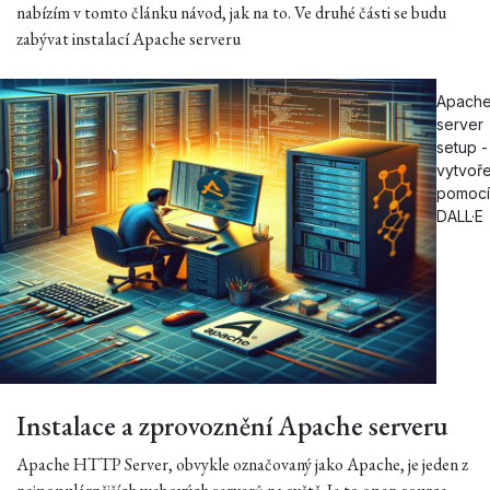
nabízím v tomto článku návod, jak na to. Ve druhé části se budu
zabývat instalací Apache serveru
Apach
server
setup -
vytvoř
pomocí
DALL·E
Instalace a zprovoznění Apache serveru
Apache HTTP Server, obvykle označovaný jako Apache, je jeden z