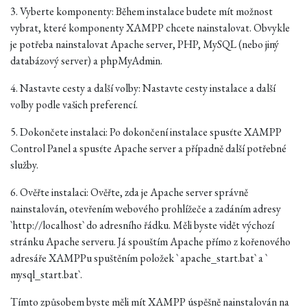
3. Vyberte komponenty: Během instalace budete mít možnost
vybrat, které komponenty XAMPP chcete nainstalovat. Obvykle
je potřeba nainstalovat Apache server, PHP, MySQL (nebo jiný
databázový server) a phpMyAdmin.
4. Nastavte cesty a další volby: Nastavte cesty instalace a další
volby podle vašich preferencí.
5. Dokončete instalaci: Po dokončení instalace spusťte XAMPP
Control Panel a spusťte Apache server a případně další potřebné
služby.
6. Ověřte instalaci: Ověřte, zda je Apache server správně
nainstalován, otevřením webového prohlížeče a zadáním adresy
`http://localhost` do adresního řádku. Měli byste vidět výchozí
stránku Apache serveru. Já spouštím Apache přímo z kořenového
adresáře XAMPPu spuštěním položek
`
apache_start.bat` a `
mysql_start.bat`.
Tímto způsobem byste měli mít XAMPP úspěšně nainstalován na