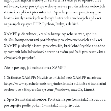
nejpopulárnějších webových serverů na světě. Je to open-source
software, který poskytuje webový server pro distribuci webových
stránek a aplikací přes internet. Apache je široce používaný pro
hostování dynamických webových stránek a webových aplikací
napsaných v jazyce PHP, Python, Ruby, a dalších.
XAMPP je distribuce, která zahrnuje Apache server, spolu s
dalšími komponentami potřebnými pro vývoj webových aplikací.
XAMPP je skvělý nástroj pro vývojáře, kteří chtějí rychle a snadno
zprovoznit lokální webový server na svém počítači pro testování a
vývoj svých projektů.
Zde je postup, jak nainstalovat XAMPP:
1. Stáhněte XAMPP: Navštivte oficiální web XAMPP na adrese
https://www.apachefriends.org/index.html
a stáhněte si instalační
soubor pro váš operační systém (Windows, macOS, Linux).
2. Spusťte instalační soubor: Po stažení spusťte instalační soubor a
postupujte podle pokynů v instalačním průvodci.