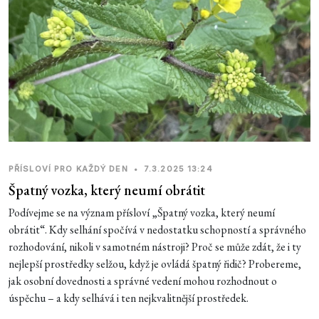
PŘÍSLOVÍ PRO KAŽDÝ DEN
•
7.3.2025 13:24
Špatný vozka, který neumí obrátit
Podívejme se na význam přísloví „Špatný vozka, který neumí
obrátit“. Kdy selhání spočívá v nedostatku schopností a správného
rozhodování, nikoli v samotném nástroji? Proč se může zdát, že i ty
nejlepší prostředky selžou, když je ovládá špatný řidič? Probereme,
jak osobní dovednosti a správné vedení mohou rozhodnout o
úspěchu – a kdy selhává i ten nejkvalitnější prostředek.