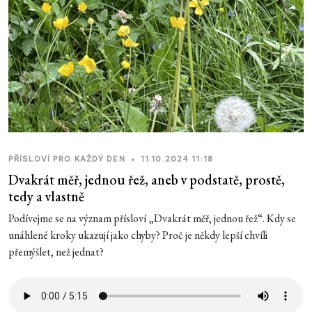
PŘÍSLOVÍ PRO KAŽDÝ DEN
•
11.10.2024 11:18
Dvakrát měř, jednou řež, aneb v podstatě, prostě,
tedy a vlastně
Podívejme se na význam přísloví „Dvakrát měř, jednou řež“. Kdy se
unáhlené kroky ukazují jako chyby? Proč je někdy lepší chvíli
přemýšlet, než jednat?