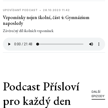
UPOVÍDANÝ PODCAST
•
26.10.2023 11:42
Vzpomínky nejen školní, část 4: Gymnázium
naposledy
Závěrečný díl školních vzpomínek
Podcast Přísloví
DALŠÍ
pro každý den
EPIZODY