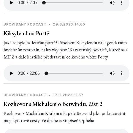
UPOVÍDANÝ PODCAST
•
29.6.2023 14:05
Kiksylend na Portě
Jaké to bylo na letošní portě? Působení Kiksylendu na legendárním
hudebním festivalu, nahrávky písní Kavárenský povaleč, Kateřina a
MDŽ a dále kratičké představení celkového vítěze Porty.
UPOVÍDANÝ PODCAST
•
17.11.2023 11:57
Rozhovor s Michalem o Betwindu, část 2
Rozhovor s Michalem Králem o kapele Betwind jako pokračování
mojí kytarové cesty. Ve druhé části píseň Ophelia