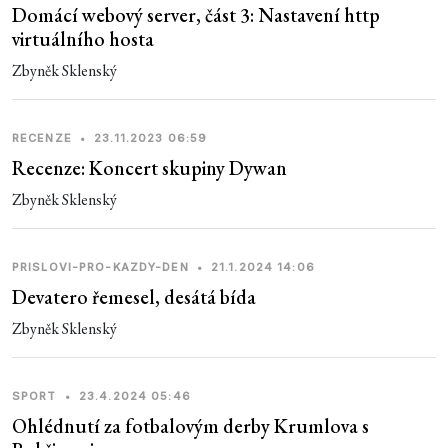
Domácí webový server, část 3: Nastavení http
virtuálního hosta
Zbyněk Sklenský
RECENZE
•
23.11.2023 06:59
Recenze: Koncert skupiny Dywan
Zbyněk Sklenský
PRISLOVI-PRO-KAZDY-DEN
•
21.1.2024 14:06
Devatero řemesel, desátá bída
Zbyněk Sklenský
SPORT
•
23.4.2024 05:46
Ohlédnutí za fotbalovým derby Krumlova s