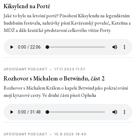
Kiksylend na Portě
Jaké to bylo na letošní portě? Působení Kiksylendu na legendárním
hudebním festivalu, nahrávky písní Kavárenský povaleč, Kateřina a
MDŽ a dále kratičké představení celkového vítěze Porty.
UPOVÍDANÝ PODCAST
•
17.11.2023 11:57
Rozhovor s Michalem o Betwindu, část 2
Rozhovor s Michalem Králem o kapele Betwind jako pokračování
mojí kytarové cesty. Ve druhé části píseň Ophelia
UPOVÍDANÝ PODCAST
•
15.9.2023 19:40