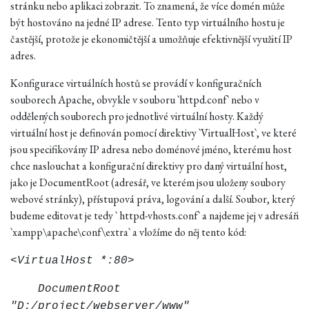
stránku nebo aplikaci zobrazit. To znamená, že více domén může
být hostováno na jedné IP adrese. Tento typ virtuálního hostu je
častější, protože je ekonomičtější a umožňuje efektivnější využití IP
adres.
Konfigurace virtuálních hostů se provádí v konfiguračních
souborech Apache, obvykle v souboru `httpd.conf` nebo v
oddělených souborech pro jednotlivé virtuální hosty. Každý
virtuální host je definován pomocí direktivy `VirtualHost`, ve které
jsou specifikovány IP adresa nebo doménové jméno, kterému host
chce naslouchat a konfigurační direktivy pro daný virtuální host,
jako je DocumentRoot (adresář, ve kterém jsou uloženy soubory
webové stránky), přístupová práva, logování a další. Soubor, který
budeme editovat je tedy
`
httpd-vhosts.conf`
a najdeme jej v adresáři
`
xampp
\apache\conf\extra
`
a vložíme do něj tento kód:
<VirtualHost *:80>
DocumentRoot
"D:/project/webserver/www"