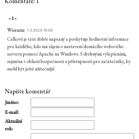
Komentáře: 1
«
1
«
Wierazzz
1.3.2024 19:58
Celkově je text dobře napsaný a poskytuje hodnotné informace
pro každého, kdo má zájem o nastavení domácího webového
serveru pomocí Apache na Windows. S drobnými vylepšeními,
zejména v oblasti bezpečnosti a přístupnosti pro začátečníky, by
mohl být ještě užitečnější
Napište komentář
Jméno:
E-mail:
Aktuální
rok: