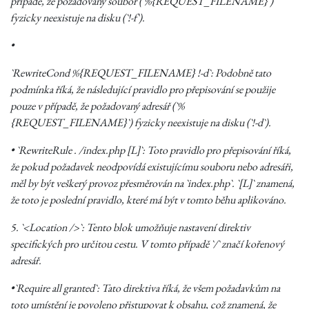
případě, že požadovaný soubor (`%{REQUEST_FILENAME}`)
fyzicky neexistuje na disku (`!-f`).
•
`RewriteCond %{REQUEST_FILENAME} !-d`: Podobně tato
podmínka říká, že následující pravidlo pro přepisování se použije
pouze v případě, že požadovaný adresář (`%
{REQUEST_FILENAME}`) fyzicky neexistuje na disku (`!-d`).
• `RewriteRule . /index.php [L]`: Toto pravidlo pro přepisování říká,
že pokud požadavek neodpovídá existujícímu souboru nebo adresáři,
měl by být veškerý provoz přesměrován na `index.php`. `[L]` znamená,
že toto je poslední pravidlo, které má být v tomto běhu aplikováno.
5. `<Location />`: Tento blok umožňuje nastavení direktiv
specifických pro určitou cestu. V tomto případě `/` značí kořenový
adresář.
•`Require all granted`: Tato direktiva říká, že všem požadavkům na
toto umístění je povoleno přistupovat k obsahu, což znamená, že