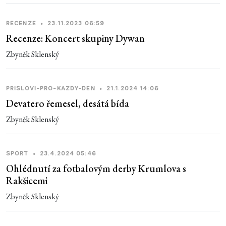
RECENZE
•
23.11.2023 06:59
Recenze: Koncert skupiny Dywan
Zbyněk Sklenský
PRISLOVI-PRO-KAZDY-DEN
•
21.1.2024 14:06
Devatero řemesel, desátá bída
Zbyněk Sklenský
SPORT
•
23.4.2024 05:46
Ohlédnutí za fotbalovým derby Krumlova s
Rakšicemi
Zbyněk Sklenský