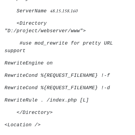
48.15.158.160
ServerName
<Directory
"D:/project/webserver/www">
#use mod_rewrite for pretty URL
support
RewriteEngine on
RewriteCond %{REQUEST_FILENAME} !-f
RewriteCond %{REQUEST_FILENAME} !-d
RewriteRule . /index.php [L]
</Directory>
<Location />