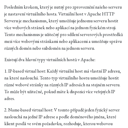
Posledním krokem, který je nutný pro zprovoznění našeho serveru
je nastavení virtuálního hosta. Virtuální host v Apache HTTP
Serveru je mechanismus, který umožňuje jednomu serveru hostit
více webových stránek nebo aplikací na jednom fyzickém stroji.
Tento mechanismus je užitečný pro sdílení serverových prostředků
mezi více webovými stránkami nebo aplikacemi a umožňuje správu
různých domén nebo subdomén na jednom serveru.
Existují dva hlavní typy virtuálních hostů v Apache:
1. IP-based virtual host: Každý virtuální host má vlastní IP adresu,
na které naslouchá. Tento typ virtuálního hostu umožňuje hostit
různé webové stránky na různých IP adresách na stejném serveru.
To může být užitečné, pokud máte k dispozici více veřejných IP
adres.
2. Name-based virtual host: V tomto případě jeden fyzický server
naslouchá na jedné IP adrese a podle doménového jména, které
klient posílá ve svém požadavku, rozhoduje, kterou webovou