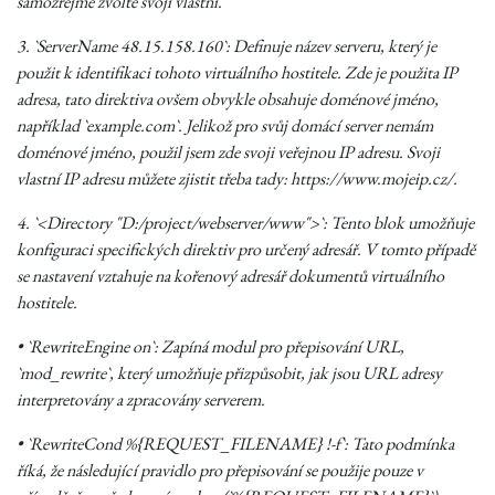
samozřejmě zvolte svoji vlastní.
3. `ServerName 48.15.158.160`: Definuje název serveru, který je
použit k identifikaci tohoto virtuálního hostitele. Zde je použita IP
adresa, tato direktiva ovšem obvykle obsahuje doménové jméno,
například `example.com`. Jelikož pro svůj domácí server nemám
doménové jméno, použil jsem zde svoji veřejnou IP adresu. Svoji
vlastní IP adresu můžete zjistit třeba tady:
https://www.mojeip.cz/
.
4. `<Directory "D:/project/webserver/www">`: Tento blok umožňuje
konfiguraci specifických direktiv pro určený adresář. V tomto případě
se nastavení vztahuje na kořenový adresář dokumentů virtuálního
hostitele.
• `RewriteEngine on`: Zapíná modul pro přepisování URL,
`mod_rewrite`, který umožňuje přizpůsobit, jak jsou URL adresy
interpretovány a zpracovány serverem.
• `RewriteCond %{REQUEST_FILENAME} !-f`: Tato podmínka
říká, že následující pravidlo pro přepisování se použije pouze v