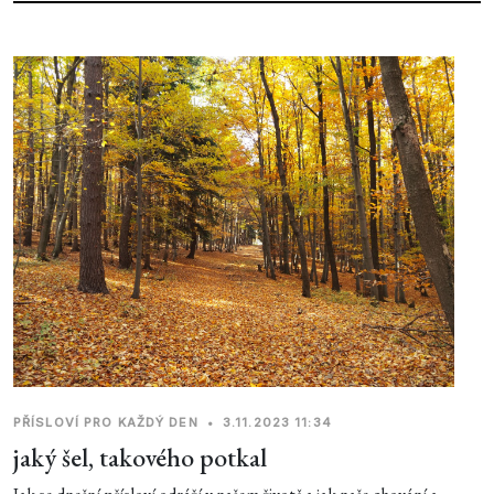
PŘÍSLOVÍ PRO KAŽDÝ DEN
•
3.11.2023 11:34
jaký šel, takového potkal