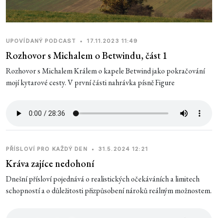
UPOVÍDANÝ PODCAST
•
17.11.2023 11:49
Rozhovor s Michalem o Betwindu, část 1
Rozhovor s Michalem Králem o kapele Betwind jako pokračování
mojí kytarové cesty. V první části nahrávka písně Figure
PŘÍSLOVÍ PRO KAŽDÝ DEN
•
31.5.2024 12:21
Kráva zajíce nedohoní
Dnešní přísloví pojednává o realistických očekáváních a limitech
schopností a o důležitosti přizpůsobení nároků reálným možnostem.