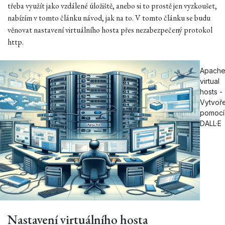
třeba využít jako vzdálené úložiště, anebo si to prostě jen vyzkoušet,
nabízím v tomto článku návod, jak na to. V tomto článku se budu
věnovat nastavení virtuálního hosta přes nezabezpečený protokol
http.
Apach
virtual
hosts -
Vytvoř
pomocí
DALL·E
Nastavení virtuálního hosta