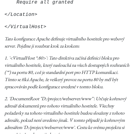
Require all granted
</Location>
</VirtualHost>
Tato konfigurace Apache definuje virtuálního hostitele pro webový
server. Pojďme ji rozebrat krok za krokem:
1. `<VirtualHost *:80>`: Tato direktiva začíná definici bloku pro
virtuálního hostitele, který naslouchá na všech dostupných rozhraních
(`*`) na portu 80, což je standardní port pro HTTP komunikaci.
Tímto se říká Apache, že veškerý provoz na portu 80 by měl být
zpracováván podle konfigurace uvedené v tomto bloku.
2. `DocumentRoot "D:/project/webserver/www"`: Určuje kořenový
adresář dokumentů pro tohoto virtuálního hostitele. Všechny
požadavky na tohoto virtuálního hostitele budou slouženy z tohoto
adresáře, pokud není uvedeno jinak. V tomto případě je kořenovým
adresářem `D:/project/webserver/www`. Cestu ke svému projektu si