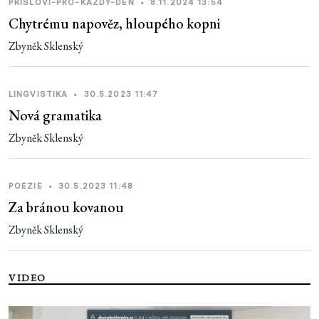
PRISLOVI-PRO-KAZDY-DEN
•
8.11.2024 13:54
Chytrému napověz, hloupého kopni
Zbyněk Sklenský
LINGVISTIKA
•
30.5.2023 11:47
Nová gramatika
Zbyněk Sklenský
POEZIE
•
30.5.2023 11:48
Za bránou kovanou
Zbyněk Sklenský
VIDEO