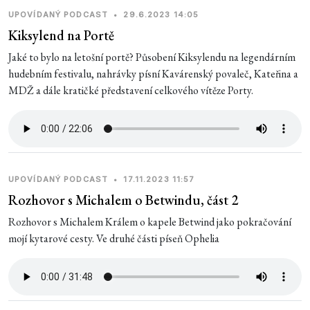
UPOVÍDANÝ PODCAST
•
29.6.2023 14:05
Kiksylend na Portě
Jaké to bylo na letošní portě? Působení Kiksylendu na legendárním
hudebním festivalu, nahrávky písní Kavárenský povaleč, Kateřina a
MDŽ a dále kratičké představení celkového vítěze Porty.
UPOVÍDANÝ PODCAST
•
17.11.2023 11:57
Rozhovor s Michalem o Betwindu, část 2
Rozhovor s Michalem Králem o kapele Betwind jako pokračování
mojí kytarové cesty. Ve druhé části píseň Ophelia