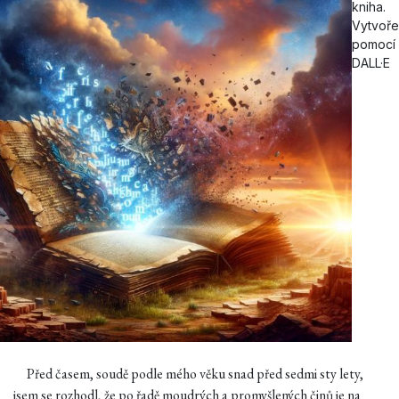
kniha.
Vytvoř
pomocí
DALL·E
Před časem, soudě podle mého věku snad před sedmi sty lety,
jsem se rozhodl, že po řadě moudrých a promyšlených činů je na