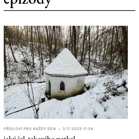
PŘÍSLOVÍ PRO KAŽDÝ DEN
•
3.11.2023 11:34
jaký šel, takového potkal