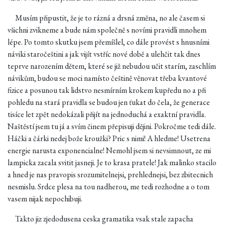
Musím připustit, že je to rázná a drsná změna, no ale časem si
všichni zvikneme a bude nám společně s novími pravidli mnohem
lépe. Po tomto skutku jsem přemíšlel, co dále provést s hnusními
náviki staročeštini a jak vijít vstříc nové době a ulehčit tak dnes
teprve narozením dětem, které se již nebudou učit starím, zaschlím
návikům, budou se moci namísto češtině věnovat třeba kvantové
fizice a posunou tak lidstvo nesmírním krokem kupředu no a při
pohledu na stará pravidla se budou jen ťukat do čela, že generace
tisíce let zpět nedokázali přijít na jednoduchá a exaktní pravidla.
Naštěstí jsem tu já a svím činem přepisuji dějini. Pokročme tedi dále.
Háčki a čárki nedej bože kroužki? Pric s nimi! A hledme! Usetrena
energie narusta exponencialne! Nemohl jsem si nevsimnout, ze mi
lampicka zacala svitit jasneji. Je to krasa pratele! Jak malinko stacilo
a hned je nas pravopis srozumitelnejsi, prehlednejsi, bez zbitecnich
nesmislu. Srdce plesa na tou nadherou, me tedi rozhodne a o tom
vasem nijak nepochibuji.
Takto jiz zjedodusena ceska gramatika vsak stale zapacha