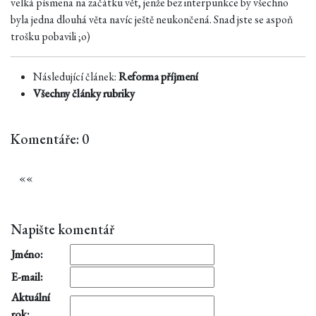
velká písmena na začátku vět, jenže bez interpunkce by všechno
byla jedna dlouhá věta navíc ještě neukončená. Snad jste se aspoň
trošku pobavili ;o)
Následující článek:
Reforma příjmení
Všechny články rubriky
Komentáře: 0
«
«
Napište komentář
Jméno:
E-mail:
Aktuální
rok: