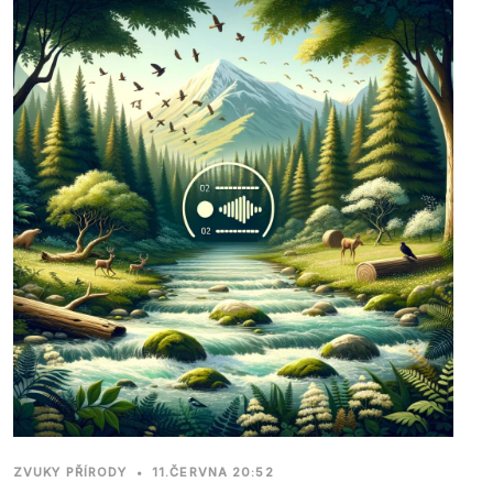
ZVUKY PŘÍRODY
•
11.ČERVNA 20:52