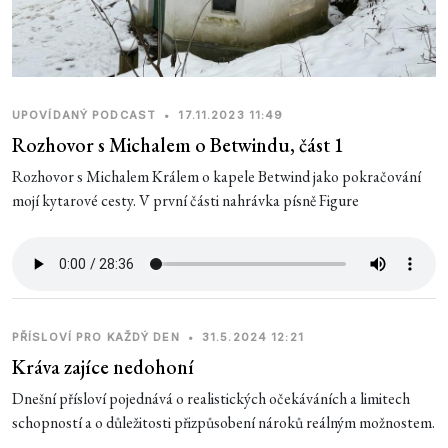
UPOVÍDANÝ PODCAST
•
17.11.2023 11:49
Rozhovor s Michalem o Betwindu, část 1
Rozhovor s Michalem Králem o kapele Betwind jako pokračování
mojí kytarové cesty. V první části nahrávka písně Figure
PŘÍSLOVÍ PRO KAŽDÝ DEN
•
31.5.2024 12:21
Kráva zajíce nedohoní
Dnešní přísloví pojednává o realistických očekáváních a limitech
schopností a o důležitosti přizpůsobení nároků reálným možnostem.