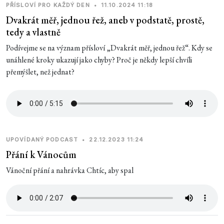
PŘÍSLOVÍ PRO KAŽDÝ DEN
•
11.10.2024 11:18
Dvakrát měř, jednou řež, aneb v podstatě, prostě,
tedy a vlastně
Podívejme se na význam přísloví „Dvakrát měř, jednou řež“. Kdy se
unáhlené kroky ukazují jako chyby? Proč je někdy lepší chvíli
přemýšlet, než jednat?
UPOVÍDANÝ PODCAST
•
22.12.2023 11:24
Přání k Vánocům
Vánoční přání a nahrávka Chtíc, aby spal