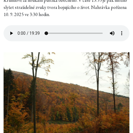
Krumlově za houkání puštíka obecného. V čase 13:55 je pak možno
slyšet strašidelné zvuky tvora bojujícího o život. Nahrávka pořízena
10. 9. 2025 ve 3:30 hodin.