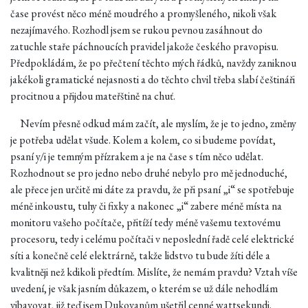
čase provést něco méně moudrého a promyšleného, nikoli však
nezajímavého. Rozhodl jsem se rukou pevnou zasáhnout do
zatuchle staře páchnoucích pravidel jakože českého pravopisu.
Předpokládám, že po přečtení těchto mých řádků, navždy zaniknou
jakékoli gramatické nejasnosti a do těchto chvil třeba slabí češtináři
procitnou a přijdou mateřštině na chuť.
Nevím přesně odkud mám začít, ale myslím, že je to jedno, změny
je potřeba udělat všude. Kolem a kolem, co si budeme povídat,
psaní y/i je temným přízrakem a je na čase s tím něco udělat.
Rozhodnout se pro jedno nebo druhé nebylo pro mě jednoduché,
ale přece jen určitě mi dáte za pravdu, že při psaní „i“ se spotřebuje
méně inkoustu, tuhy či fixky a nakonec „i“ zabere méně místa na
monitoru vašeho počítače, přitíží tedy méně vašemu textovému
procesoru, tedy i celému počítači v neposlední řadě celé elektrické
síti a konečně celé elektrárně, takže lidstvo tu bude žíti déle a
kvalitněji než kdikoli předtím. Mislíte, že nemám pravdu? Vztah víše
uvedení, je však jasním důkazem, o kterém se už dále nehodlám
vibavovat, již teď jsem Dukovanům ušetřil cenné wattsekundi.