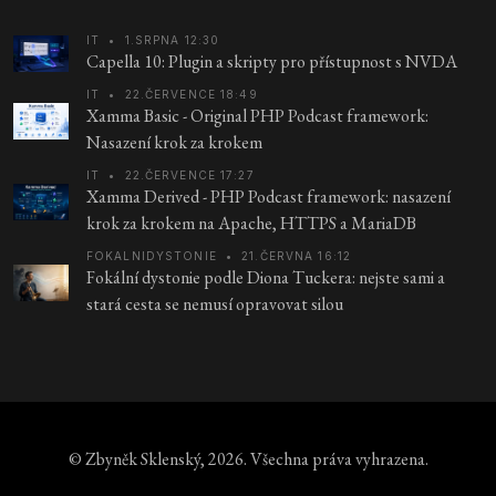
IT
•
1.SRPNA 12:30
Capella 10: Plugin a skripty pro přístupnost s NVDA
IT
•
22.ČERVENCE 18:49
Xamma Basic - Original PHP Podcast framework:
Nasazení krok za krokem
IT
•
22.ČERVENCE 17:27
Xamma Derived - PHP Podcast framework: nasazení
krok za krokem na Apache, HTTPS a MariaDB
FOKALNIDYSTONIE
•
21.ČERVNA 16:12
Fokální dystonie podle Diona Tuckera: nejste sami a
stará cesta se nemusí opravovat silou
© Zbyněk Sklenský, 2026. Všechna práva vyhrazena.