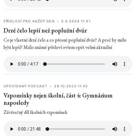
PŘÍSLOVÍ PRO KAŽDÝ DEN
•
5.4.2024 11:41
Drzé čelo lepší než poplužní dvůr
Co je vlastně drzé čelo a co přesně poplužní dvůr? A proč by mělo
býti lepší? Málo známé přísloví ovšem opět velmi aktuální
UPOVÍDANÝ PODCAST
•
26.10.2023 11:42
Vzpomínky nejen školní, část 4: Gymnázium
naposledy
Závěrečný díl školních vzpomínek