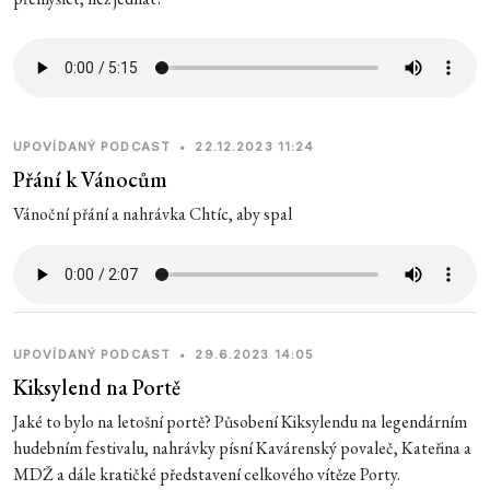
UPOVÍDANÝ PODCAST
•
22.12.2023 11:24
Přání k Vánocům
Vánoční přání a nahrávka Chtíc, aby spal
UPOVÍDANÝ PODCAST
•
29.6.2023 14:05
Kiksylend na Portě
Jaké to bylo na letošní portě? Působení Kiksylendu na legendárním
hudebním festivalu, nahrávky písní Kavárenský povaleč, Kateřina a
MDŽ a dále kratičké představení celkového vítěze Porty.