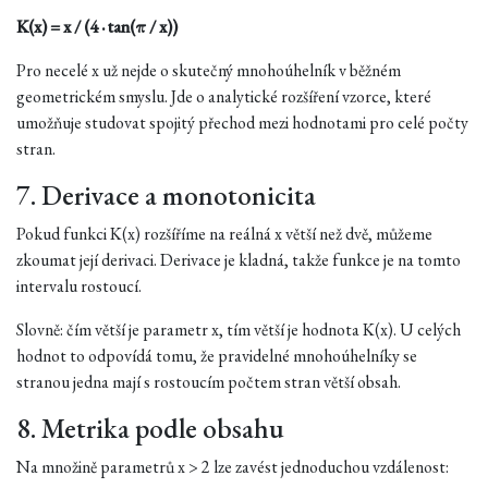
K(x) = x / (4 · tan(π / x))
Pro necelé x už nejde o skutečný mnohoúhelník v běžném
geometrickém smyslu. Jde o analytické rozšíření vzorce, které
umožňuje studovat spojitý přechod mezi hodnotami pro celé počty
stran.
7. Derivace a monotonicita
Pokud funkci K(x) rozšíříme na reálná x větší než dvě, můžeme
zkoumat její derivaci. Derivace je kladná, takže funkce je na tomto
intervalu rostoucí.
Slovně: čím větší je parametr x, tím větší je hodnota K(x). U celých
hodnot to odpovídá tomu, že pravidelné mnohoúhelníky se
stranou jedna mají s rostoucím počtem stran větší obsah.
8. Metrika podle obsahu
Na množině parametrů x > 2 lze zavést jednoduchou vzdálenost: