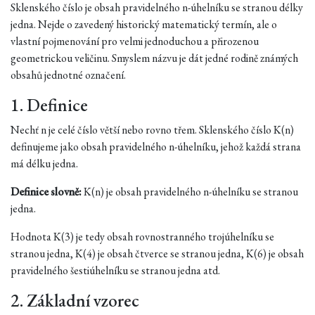
Sklenského číslo je obsah pravidelného n-úhelníku se stranou délky
jedna. Nejde o zavedený historický matematický termín, ale o
vlastní pojmenování pro velmi jednoduchou a přirozenou
geometrickou veličinu. Smyslem názvu je dát jedné rodině známých
obsahů jednotné označení.
1. Definice
Nechť n je celé číslo větší nebo rovno třem. Sklenského číslo K(n)
definujeme jako obsah pravidelného n-úhelníku, jehož každá strana
má délku jedna.
Definice slovně:
K(n) je obsah pravidelného n-úhelníku se stranou
jedna.
Hodnota K(3) je tedy obsah rovnostranného trojúhelníku se
stranou jedna, K(4) je obsah čtverce se stranou jedna, K(6) je obsah
pravidelného šestiúhelníku se stranou jedna atd.
2. Základní vzorec