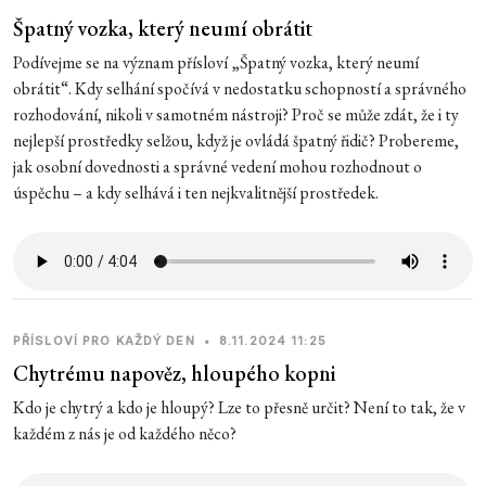
Špatný vozka, který neumí obrátit
Podívejme se na význam přísloví „Špatný vozka, který neumí
obrátit“. Kdy selhání spočívá v nedostatku schopností a správného
rozhodování, nikoli v samotném nástroji? Proč se může zdát, že i ty
nejlepší prostředky selžou, když je ovládá špatný řidič? Probereme,
jak osobní dovednosti a správné vedení mohou rozhodnout o
úspěchu – a kdy selhává i ten nejkvalitnější prostředek.
PŘÍSLOVÍ PRO KAŽDÝ DEN
•
8.11.2024 11:25
Chytrému napověz, hloupého kopni
Kdo je chytrý a kdo je hloupý? Lze to přesně určit? Není to tak, že v
každém z nás je od každého něco?