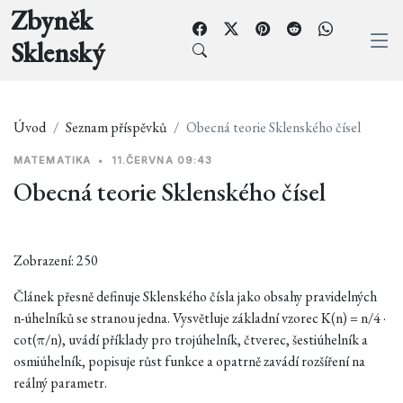
Zbyněk
Sklenský
Úvod
Seznam příspěvků
Obecná teorie Sklenského čísel
MATEMATIKA
•
11.ČERVNA 09:43
Obecná teorie Sklenského čísel
Zobrazení: 250
Článek přesně definuje Sklenského čísla jako obsahy pravidelných
n-úhelníků se stranou jedna. Vysvětluje základní vzorec K(n) = n/4 ·
cot(π/n), uvádí příklady pro trojúhelník, čtverec, šestiúhelník a
osmiúhelník, popisuje růst funkce a opatrně zavádí rozšíření na
reálný parametr.