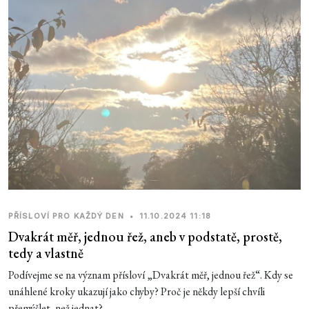
PŘÍSLOVÍ PRO KAŽDÝ DEN
•
11.10.2024 11:18
Dvakrát měř, jednou řež, aneb v podstatě, prostě,
tedy a vlastně
Podívejme se na význam přísloví „Dvakrát měř, jednou řež“. Kdy se
unáhlené kroky ukazují jako chyby? Proč je někdy lepší chvíli
přemýšlet, než jednat?