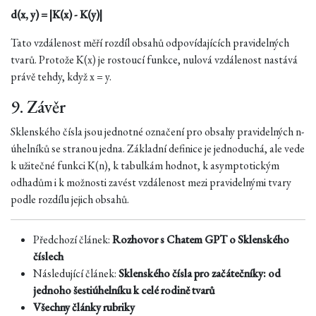
d(x, y) = |K(x) - K(y)|
Tato vzdálenost měří rozdíl obsahů odpovídajících pravidelných
tvarů. Protože K(x) je rostoucí funkce, nulová vzdálenost nastává
právě tehdy, když x = y.
9. Závěr
Sklenského čísla jsou jednotné označení pro obsahy pravidelných n-
úhelníků se stranou jedna. Základní definice je jednoduchá, ale vede
k užitečné funkci K(n), k tabulkám hodnot, k asymptotickým
odhadům i k možnosti zavést vzdálenost mezi pravidelnými tvary
podle rozdílu jejich obsahů.
Předchozí článek:
Rozhovor s Chatem GPT o Sklenského
číslech
Následující článek:
Sklenského čísla pro začátečníky: od
jednoho šestiúhelníku k celé rodině tvarů
Všechny články rubriky