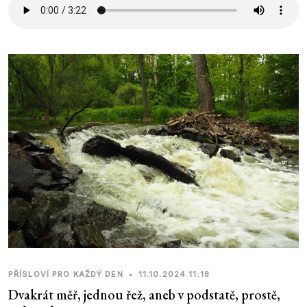
PŘÍSLOVÍ PRO KAŽDÝ DEN
•
11.10.2024 11:18
Dvakrát měř, jednou řež, aneb v podstatě, prostě,