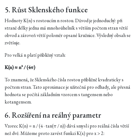
5. Růst Sklenského funkce
Hodnoty K(n) s rostoucím n rostou. Důvod je jednoduchý: při
straně délky jedna má mnohoúhelník s větším počtem stran větší
obvod a zároveň větší poloměr opsané kružnice. Výsledný obsah se
zvětšuje.
Pro velká n platí přibližný vztah:
K(n) ≈ n² / (4π)
To znamená, že Sklenského čísla rostou přibližně kvadraticky s
počtem stran. Tato aproximace je užitečná pro odhady, ale přesná
hodnota se počítá základním vzorcem s tangensem nebo
kotangensem.
6. Rozšíření na reálný parametr
Vzorec K(n) = n / (4 · tan(π / n)) dává smysl i pro reálná čísla větší
než dvě. Můžeme proto zavést funkci K(x) pro x > 2: