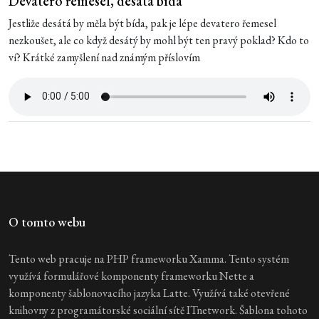
Devatero řemesel, desátá bída
Jestliže desátá by měla být bída, pak je lépe devatero řemesel
nezkoušet, ale co když desátý by mohl být ten pravý poklad? Kdo to
ví? Krátké zamyšlení nad známým příslovím
O tomto webu
Tento web pracuje na PHP frameworku Xamma. Tento systém
využívá formulářové komponenty frameworku Nette a
komponenty šablonovacího jazyka Latte. Využívá také otevřené
knihovny z programátorské sociální sítě ITnetwork. Šablona tohoto