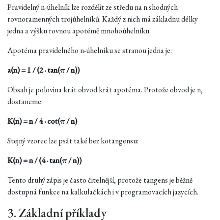
Pravidelný n-úhelník lze rozdělit ze středu na n shodných
rovnoramenných trojúhelníků. Každý z nich má základnu délky
jedna a výšku rovnou apotémě mnohoúhelníku.
Apotéma pravidelného n-úhelníku se stranou jedna je:
a(n) = 1 / (2 · tan(π / n))
Obsah je polovina krát obvod krát apotéma. Protože obvod je n,
dostaneme:
K(n) = n / 4 · cot(π / n)
Stejný vzorec lze psát také bez kotangensu:
K(n) = n / (4 · tan(π / n))
Tento druhý zápis je často čitelnější, protože tangens je běžně
dostupná funkce na kalkulačkách i v programovacích jazycích.
3. Základní příklady