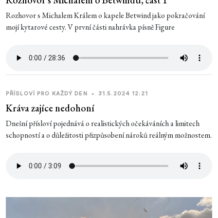
Rozhovor s Michalem o Betwindu, část 1
Rozhovor s Michalem Králem o kapele Betwind jako pokračování
mojí kytarové cesty. V první části nahrávka písně Figure
PŘÍSLOVÍ PRO KAŽDÝ DEN
•
31.5.2024 12:21
Kráva zajíce nedohoní
Dnešní přísloví pojednává o realistických očekáváních a limitech
schopností a o důležitosti přizpůsobení nároků reálným možnostem.