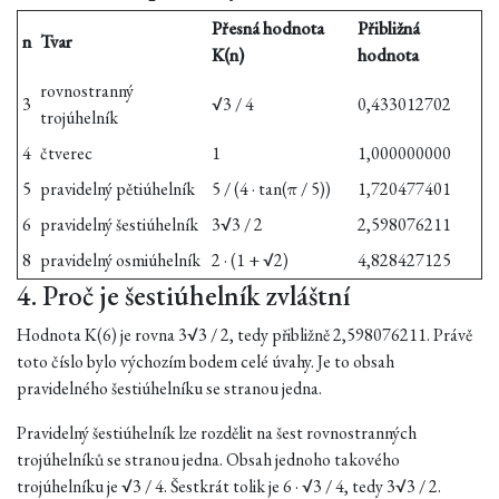
Přesná hodnota
Přibližná
n
Tvar
K(n)
hodnota
rovnostranný
3
√3 / 4
0,433012702
trojúhelník
4
čtverec
1
1,000000000
5
pravidelný pětiúhelník
5 / (4 · tan(π / 5))
1,720477401
6
pravidelný šestiúhelník
3√3 / 2
2,598076211
8
pravidelný osmiúhelník
2 · (1 + √2)
4,828427125
4. Proč je šestiúhelník zvláštní
Hodnota K(6) je rovna 3√3 / 2, tedy přibližně 2,598076211. Právě
toto číslo bylo výchozím bodem celé úvahy. Je to obsah
pravidelného šestiúhelníku se stranou jedna.
Pravidelný šestiúhelník lze rozdělit na šest rovnostranných
trojúhelníků se stranou jedna. Obsah jednoho takového
trojúhelníku je √3 / 4. Šestkrát tolik je 6 · √3 / 4, tedy 3√3 / 2.