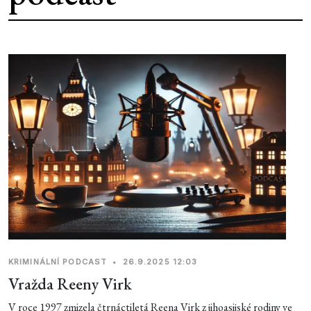
KRIMINÁLNÍ PODCAST
•
26.9.2025 12:03
Vražda Reeny Virk
V roce 1997 zmizela čtrnáctiletá Reena Virk z jihoasijské rodiny ve