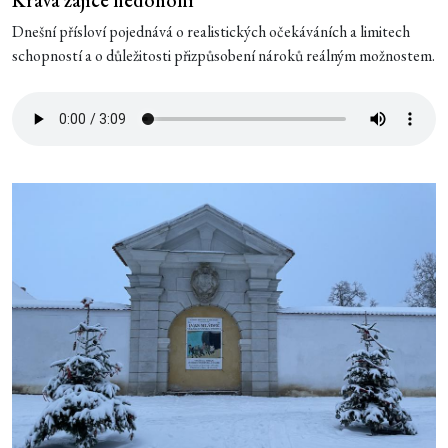
Kráva zajíce nedohoní
Dnešní přísloví pojednává o realistických očekáváních a limitech
schopností a o důležitosti přizpůsobení nároků reálným možnostem.