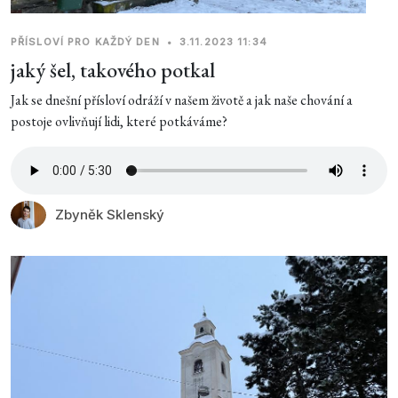
PŘÍSLOVÍ PRO KAŽDÝ DEN
•
3.11.2023 11:34
jaký šel, takového potkal
Jak se dnešní přísloví odráží v našem životě a jak naše chování a
postoje ovlivňují lidi, které potkáváme?
Zbyněk Sklenský