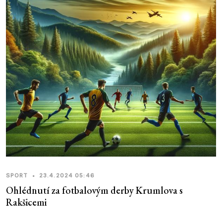
SPORT
•
23.4.2024 05:46
Ohlédnutí za fotbalovým derby Krumlova s
Rakšicemi