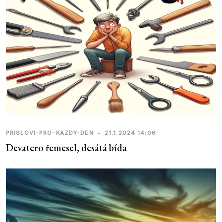
PRISLOVI-PRO-KAZDY-DEN
•
21.1.2024 14:06
Devatero řemesel, desátá bída