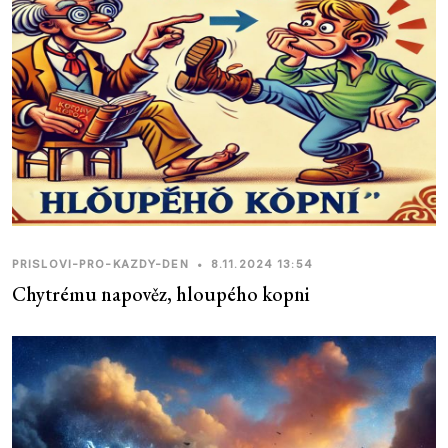
PRISLOVI-PRO-KAZDY-DEN
•
8.11.2024 13:54
Chytrému napověz, hloupého kopni