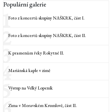
Populární galerie
1
Foto z koncertů skupiny NAŠKRK, část I.
2
Foto z koncertů skupiny NAŠKRK, část II.
3
K pramenům řeky Rokytné II.
4
Mariánská kaple v zimě
5
Výstup na Velký Lopeník
6
Zima v Moravském Krumlově, část II.