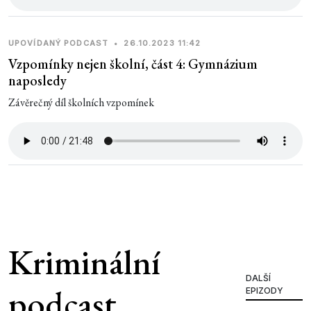
UPOVÍDANÝ PODCAST
•
26.10.2023 11:42
Vzpomínky nejen školní, část 4: Gymnázium
naposledy
Závěrečný díl školních vzpomínek
Kriminální
DALŠÍ
podcast
EPIZODY