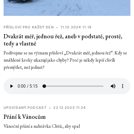
PŘÍSLOVÍ PRO KAŽDÝ DEN
•
11.10.2024 11:18
Dvakrát měř, jednou řež, aneb v podstatě, prostě,
tedy a vlastně
Podívejme se na význam přísloví „Dvakrát měř, jednou řež“. Kdy se
unáhlené kroky ukazují jako chyby? Proč je někdy lepší chvíli
přemýšlet, než jednat?
UPOVÍDANÝ PODCAST
•
22.12.2023 11:24
Přání k Vánocům
Vánoční přání a nahrávka Chtíc, aby spal