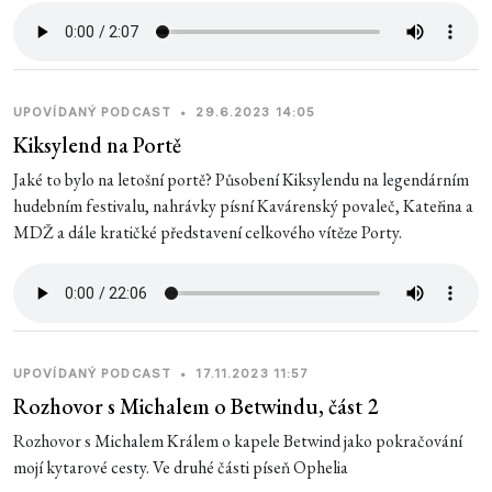
UPOVÍDANÝ PODCAST
•
29.6.2023 14:05
Kiksylend na Portě
Jaké to bylo na letošní portě? Působení Kiksylendu na legendárním
hudebním festivalu, nahrávky písní Kavárenský povaleč, Kateřina a
MDŽ a dále kratičké představení celkového vítěze Porty.
UPOVÍDANÝ PODCAST
•
17.11.2023 11:57
Rozhovor s Michalem o Betwindu, část 2
Rozhovor s Michalem Králem o kapele Betwind jako pokračování
mojí kytarové cesty. Ve druhé části píseň Ophelia