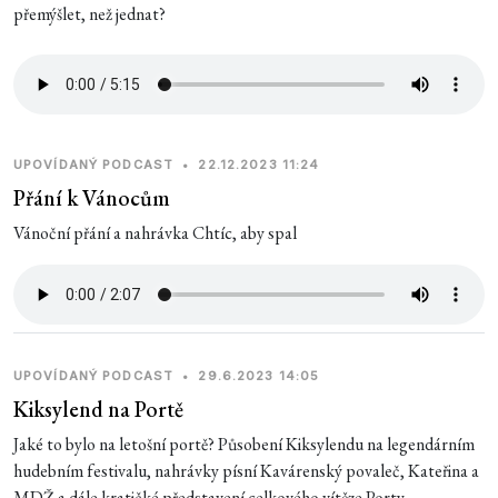
přemýšlet, než jednat?
UPOVÍDANÝ PODCAST
•
22.12.2023 11:24
Přání k Vánocům
Vánoční přání a nahrávka Chtíc, aby spal
UPOVÍDANÝ PODCAST
•
29.6.2023 14:05
Kiksylend na Portě
Jaké to bylo na letošní portě? Působení Kiksylendu na legendárním
hudebním festivalu, nahrávky písní Kavárenský povaleč, Kateřina a
MDŽ a dále kratičké představení celkového vítěze Porty.