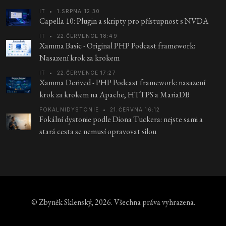
IT
•
1.SRPNA 12:30
Capella 10: Plugin a skripty pro přístupnost s NVDA
IT
•
22.ČERVENCE 18:49
Xamma Basic - Original PHP Podcast framework:
Nasazení krok za krokem
IT
•
22.ČERVENCE 17:27
Xamma Derived - PHP Podcast framework: nasazení
krok za krokem na Apache, HTTPS a MariaDB
FOKALNIDYSTONIE
•
21.ČERVNA 16:12
Fokální dystonie podle Diona Tuckera: nejste sami a
stará cesta se nemusí opravovat silou
© Zbyněk Sklenský, 2026. Všechna práva vyhrazena.