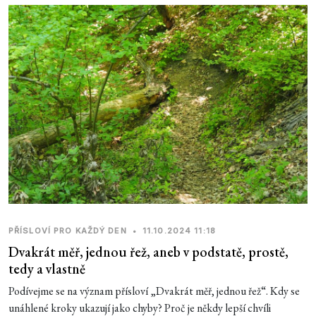
PŘÍSLOVÍ PRO KAŽDÝ DEN
•
11.10.2024 11:18
Dvakrát měř, jednou řež, aneb v podstatě, prostě,
tedy a vlastně
Podívejme se na význam přísloví „Dvakrát měř, jednou řež“. Kdy se
unáhlené kroky ukazují jako chyby? Proč je někdy lepší chvíli