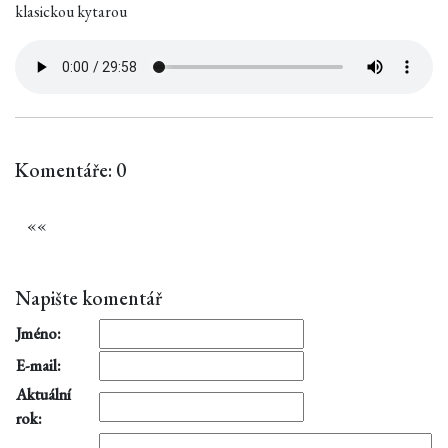
klasickou kytarou
Komentáře: 0
«
«
Napište komentář
Jméno:
E-mail:
Aktuální
rok: