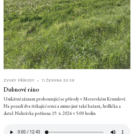
ZVUKY PŘÍRODY
•
11.ČERVNA 20:38
Dubnové ráno
Unikátní záznam probouzející se přírody v Moravském Krumlově.
Na pozadí dva štěkající srnci a mimo jiné také bažant, hrdlička a
datel. Nahrávka pořízena 19. 4. 2026 v 5:00 hodin.