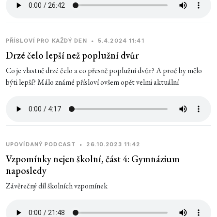
PŘÍSLOVÍ PRO KAŽDÝ DEN
•
5.4.2024 11:41
Drzé čelo lepší než poplužní dvůr
Co je vlastně drzé čelo a co přesně poplužní dvůr? A proč by mělo
býti lepší? Málo známé přísloví ovšem opět velmi aktuální
UPOVÍDANÝ PODCAST
•
26.10.2023 11:42
Vzpomínky nejen školní, část 4: Gymnázium
naposledy
Závěrečný díl školních vzpomínek