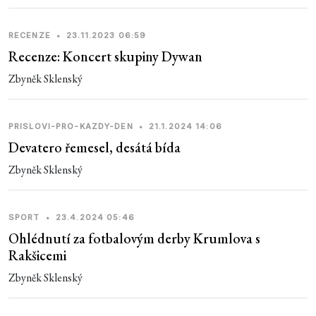
RECENZE
•
23.11.2023 06:59
Recenze: Koncert skupiny Dywan
Zbyněk Sklenský
PRISLOVI-PRO-KAZDY-DEN
•
21.1.2024 14:06
Devatero řemesel, desátá bída
Zbyněk Sklenský
SPORT
•
23.4.2024 05:46
Ohlédnutí za fotbalovým derby Krumlova s
Rakšicemi
Zbyněk Sklenský