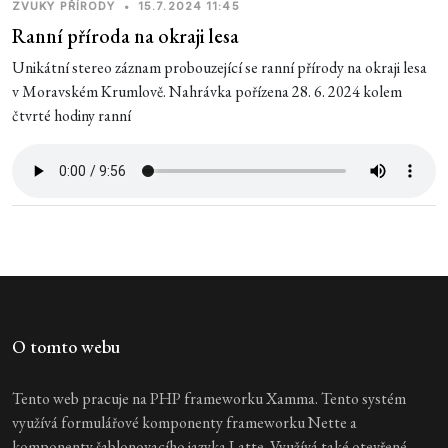
ZVUKY PŘÍRODY
•
15.7.2024 11:45
Ranní příroda na okraji lesa
Unikátní stereo záznam probouzející se ranní přírody na okraji lesa
v Moravském Krumlově. Nahrávka pořízena 28. 6. 2024 kolem
čtvrté hodiny ranní
O tomto webu
Tento web pracuje na PHP frameworku Xamma. Tento systém
využívá formulářové komponenty frameworku Nette a
komponenty šablonovacího jazyka Latte. Využívá také otevřené