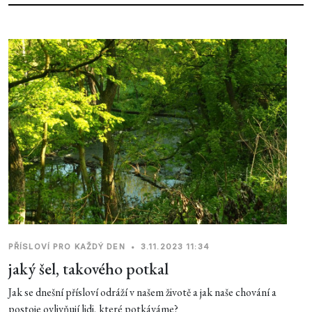
PŘÍSLOVÍ PRO KAŽDÝ DEN
•
3.11.2023 11:34
jaký šel, takového potkal
Jak se dnešní přísloví odráží v našem životě a jak naše chování a
postoje ovlivňují lidi, které potkáváme?