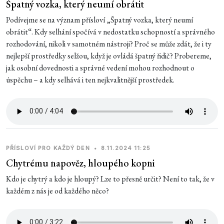
Špatný vozka, který neumí obrátit
Podívejme se na význam přísloví „Špatný vozka, který neumí
obrátit“. Kdy selhání spočívá v nedostatku schopností a správného
rozhodování, nikoli v samotném nástroji? Proč se může zdát, že i ty
nejlepší prostředky selžou, když je ovládá špatný řidič? Probereme,
jak osobní dovednosti a správné vedení mohou rozhodnout o
úspěchu – a kdy selhává i ten nejkvalitnější prostředek.
PŘÍSLOVÍ PRO KAŽDÝ DEN
•
8.11.2024 11:25
Chytrému napověz, hloupého kopni
Kdo je chytrý a kdo je hloupý? Lze to přesně určit? Není to tak, že v
každém z nás je od každého něco?