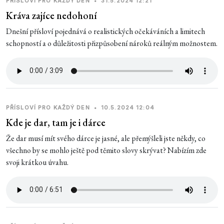
PŘÍSLOVÍ PRO KAŽDÝ DEN
•
31.5.2024 12:21
Kráva zajíce nedohoní
Dnešní přísloví pojednává o realistických očekáváních a limitech
schopností a o důležitosti přizpůsobení nároků reálným možnostem.
PŘÍSLOVÍ PRO KAŽDÝ DEN
•
10.5.2024 12:04
Kde je dar, tam je i dárce
Že dar musí mít svého dárce je jasné, ale přemýšleli jste někdy, co
všechno by se mohlo ještě pod těmito slovy skrývat? Nabízím zde
svoji krátkou úvahu.