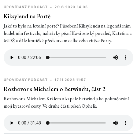
UPOVÍDANÝ PODCAST
•
29.6.2023 14:05
Kiksylend na Portě
Jaké to bylo na letošní portě? Působení Kiksylendu na legendárním
hudebním festivalu, nahrávky písní Kavárenský povaleč, Kateřina a
MDŽ a dále kratičké představení celkového vítěze Porty.
UPOVÍDANÝ PODCAST
•
17.11.2023 11:57
Rozhovor s Michalem o Betwindu, část 2
Rozhovor s Michalem Králem o kapele Betwind jako pokračování
mojí kytarové cesty. Ve druhé části píseň Ophelia