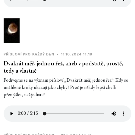
PŘÍSLOVÍ PRO KAŽDÝ DEN
•
11.10.2024 11:18
Dvakrát měř, jednou řež, aneb v podstatě, prostě,
tedy a vlastně
Podívejme se na význam přísloví „Dvakrát měř, jednou řež“. Kdy se
unáhlené kroky ukazují jako chyby? Proč je někdy lepší chvíli
přemýšlet, než jednat?