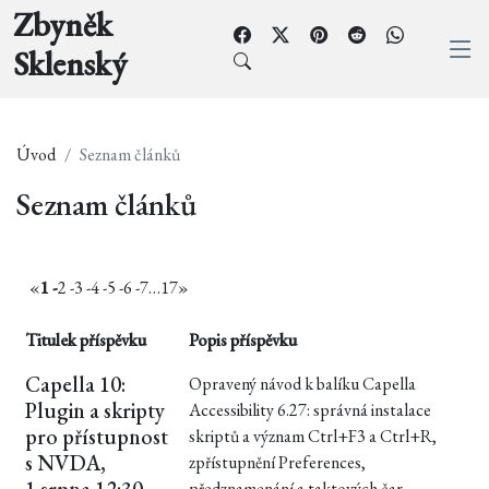
Zbyněk
Sklenský
Úvod
Seznam článků
Seznam článků
«
1 -
2 -
3 -
4 -
5 -
6 -
7
…
17
»
Titulek příspěvku
Popis příspěvku
Capella 10:
Opravený návod k balíku Capella
Plugin a skripty
Accessibility 6.27: správná instalace
pro přístupnost
skriptů a význam Ctrl+F3 a Ctrl+R,
s NVDA,
zpřístupnění Preferences,
předznamenání a taktových čar,