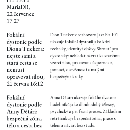
HTTPS a
MariaDB,
22.července
17:27
Fokální
Dion Tucker v rozhovoru Jazz Biz 101
dystonie podle
ukazuje fokální dystonii jako krizi
Diona Tuckera:
techniky, identity i obživy. Shrnutí pro
nejste sami a
dystoniky: nehledat návrat ke starému
stará cesta se
vzorci silou, pracovat s úsporností,
nemusí
pomocí, otevřeností a malými
opravovat silou,
bezpečnými kroky.
21.června 16:12
Fokální
Anna Détári ukazuje fokální dystonii
dystonie podle
hudebníků jako dlouhodobý tělesný,
Anny Détári:
psychický a profesní proces. Základem
bezpečná zóna,
retréninku je bezpečná zóna, práce s
tělo a cesta bez
tělem a návrat bez studu.