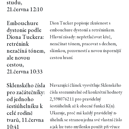
studu,
21.června 12:10
Embouchure
Dion Tucker popisuje zkušenost s
dystonie podle
embouchure dystonií a retréninkem.
Diona Tuckera:
Hlavní zásady: nepřetlačovat křeč,
retrénink
nezačínat tónem, pracovat s dechem,
nezačíná tónem,
slámkou, pozorností a novou úspornější
ale novou
cestou hraní.
cestou,
21.června 10:33
Sklenského čísla
Navazující článek vysvětluje Sklenského
pro začátečníky:
čísla srozumitelně od konkrétní hodnoty
od jednoho
2,598076211 pro pravidelný
šestiúhelníku k
šestiúhelník až k obecné funkci K(n).
celé rodině
Ukazuje, proč má každý pravidelný n-
tvarů, 11.června
úhelník se stranou jedna své vlastní číslo
10:41
a jak lze tuto myšlenku použít při výuce