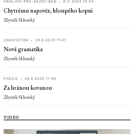
PRISLOVI-PRO-KAZDY-DEN
•
8.11.2024 13:54
Chytrému napověz, hloupého kopni
Zbyněk Sklenský
LINGVISTIKA
•
30.5.2023 11:47
Nová gramatika
Zbyněk Sklenský
POEZIE
•
30.5.2023 11:48
Za bránou kovanou
Zbyněk Sklenský
VIDEO