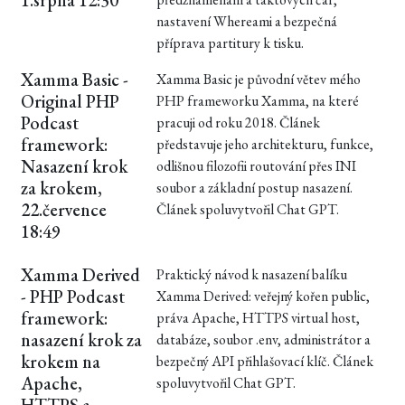
1.srpna 12:30
nastavení Whereami a bezpečná
příprava partitury k tisku.
Xamma Basic -
Xamma Basic je původní větev mého
Original PHP
PHP frameworku Xamma, na které
Podcast
pracuji od roku 2018. Článek
framework:
představuje jeho architekturu, funkce,
Nasazení krok
odlišnou filozofii routování přes INI
za krokem,
soubor a základní postup nasazení.
22.července
Článek spoluvytvořil Chat GPT.
18:49
Xamma Derived
Praktický návod k nasazení balíku
- PHP Podcast
Xamma Derived: veřejný kořen public,
framework:
práva Apache, HTTPS virtual host,
nasazení krok za
databáze, soubor .env, administrátor a
krokem na
bezpečný API přihlašovací klíč. Článek
Apache,
spoluvytvořil Chat GPT.