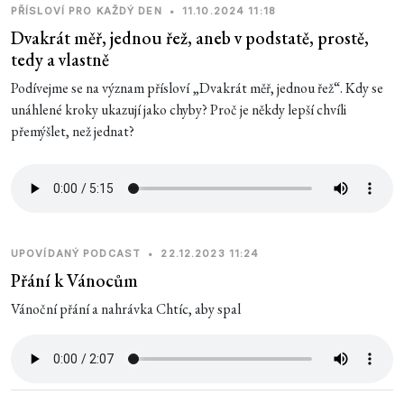
PŘÍSLOVÍ PRO KAŽDÝ DEN
•
11.10.2024 11:18
Dvakrát měř, jednou řež, aneb v podstatě, prostě,
tedy a vlastně
Podívejme se na význam přísloví „Dvakrát měř, jednou řež“. Kdy se
unáhlené kroky ukazují jako chyby? Proč je někdy lepší chvíli
přemýšlet, než jednat?
UPOVÍDANÝ PODCAST
•
22.12.2023 11:24
Přání k Vánocům
Vánoční přání a nahrávka Chtíc, aby spal