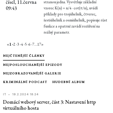
čísel, 11.června
stranou jedna. Vysvětluje základní
09:43
vzorec K(n) = n/4 · cot(π/n), uvádí
příklady pro trojúhelník, čtverec,
šestiúhelník a osmiúhelník, popisuje růst
funkce a opatrně zavádí rozšíření na
reálný parametr.
«
1 -
2 -
3 -
4 -
5 -
6 -
7
…
17
»
NEJČTENĚJŠÍ ČLÁNKY
NEJPOSLOUCHANĚJŠÍ EPIZODY
NEJZOBRAZOVANĚJŠÍ GALERIE
KRIMINÁLNÍ PODCAST
HUDEBNÍ ALBUM
IT
•
19.2.2024 18:24
Domácí webový server, část 3: Nastavení http
virtuálního hosta