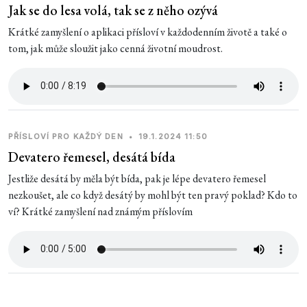
Jak se do lesa volá, tak se z něho ozývá
Krátké zamyšlení o aplikaci přísloví v každodenním životě a také o
tom, jak může sloužit jako cenná životní moudrost.
PŘÍSLOVÍ PRO KAŽDÝ DEN
•
19.1.2024 11:50
Devatero řemesel, desátá bída
Jestliže desátá by měla být bída, pak je lépe devatero řemesel
nezkoušet, ale co když desátý by mohl být ten pravý poklad? Kdo to
ví? Krátké zamyšlení nad známým příslovím