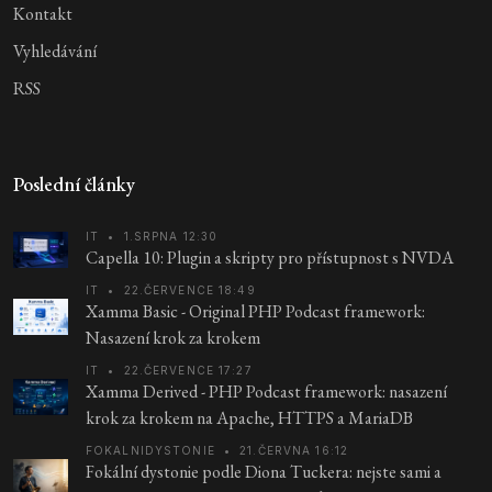
Kontakt
Vyhledávání
RSS
Poslední články
IT
•
1.SRPNA 12:30
Capella 10: Plugin a skripty pro přístupnost s NVDA
IT
•
22.ČERVENCE 18:49
Xamma Basic - Original PHP Podcast framework:
Nasazení krok za krokem
IT
•
22.ČERVENCE 17:27
Xamma Derived - PHP Podcast framework: nasazení
krok za krokem na Apache, HTTPS a MariaDB
FOKALNIDYSTONIE
•
21.ČERVNA 16:12
Fokální dystonie podle Diona Tuckera: nejste sami a