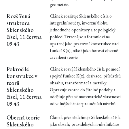
geometrie.
Rozšířená
Článek rozšiřuje Sklenského čísla o
struktura
integrální součty, inverzní úlohu,
Sklenského
jednoduché operátory a topologický
čísel, 11.června
pohled. Tvrzení jsou formulována
09:43
opatrně jako pracovní konstrukce nad
funkcí K(x), nikoli jako hotová obecně
zavedená teorie.
Pokročilé
Článek rozvíjí Sklenského čísla pomocí
konstrukce v
spojité funkce K(x), derivace, přírůstků
teorii
obsahu, transformací a metriky.
Sklenského
Opravuje vzorce do čitelné podoby a
čísel, 11.června
odděluje přesné matematické vlastnosti
09:43
od volnějších interpretačních návrhů.
Obecná teorie
Článek přesně definuje Sklenského čísla
Sklenského
jako obsahy pravidelných n-úhelníků se