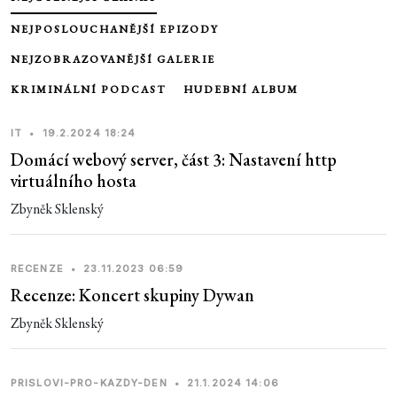
NEJPOSLOUCHANĚJŠÍ EPIZODY
NEJZOBRAZOVANĚJŠÍ GALERIE
KRIMINÁLNÍ PODCAST
HUDEBNÍ ALBUM
IT
•
19.2.2024 18:24
Domácí webový server, část 3: Nastavení http
virtuálního hosta
Zbyněk Sklenský
RECENZE
•
23.11.2023 06:59
Recenze: Koncert skupiny Dywan
Zbyněk Sklenský
PRISLOVI-PRO-KAZDY-DEN
•
21.1.2024 14:06