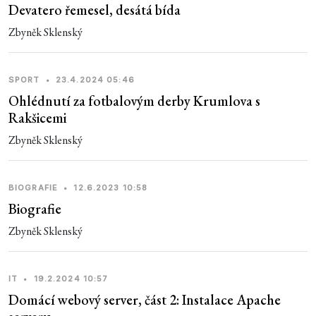
Devatero řemesel, desátá bída
Zbyněk Sklenský
SPORT
•
23.4.2024 05:46
Ohlédnutí za fotbalovým derby Krumlova s
Rakšicemi
Zbyněk Sklenský
BIOGRAFIE
•
12.6.2023 10:58
Biografie
Zbyněk Sklenský
IT
•
19.2.2024 10:57
Domácí webový server, část 2: Instalace Apache