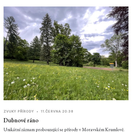
ZVUKY PŘÍRODY
•
11.ČERVNA 20:38
Dubnové ráno
Unikátní záznam probouzející se přírody v Moravském Krumlově.