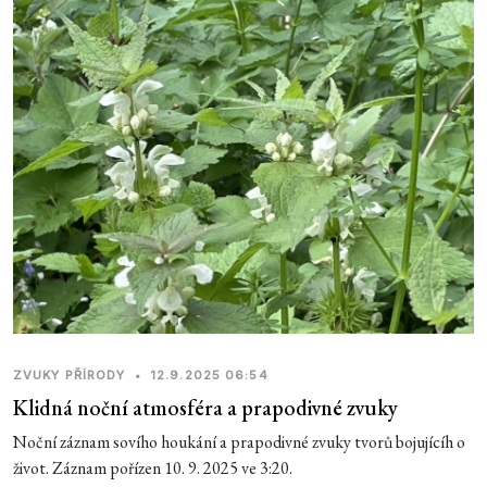
ZVUKY PŘÍRODY
•
12.9.2025 06:54
Klidná noční atmosféra a prapodivné zvuky
Noční záznam sovího houkání a prapodivné zvuky tvorů bojujícíh o
život. Záznam pořízen 10. 9. 2025 ve 3:20.