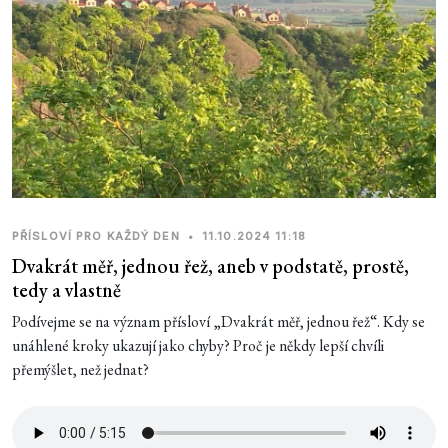
PŘÍSLOVÍ PRO KAŽDÝ DEN
•
11.10.2024 11:18
Dvakrát měř, jednou řež, aneb v podstatě, prostě,
tedy a vlastně
Podívejme se na význam přísloví „Dvakrát měř, jednou řež“. Kdy se
unáhlené kroky ukazují jako chyby? Proč je někdy lepší chvíli
přemýšlet, než jednat?