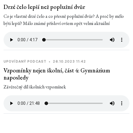
Drzé čelo lepší než poplužní dvůr
Co je vlastně drzé čelo a co přesně poplužní dvůr? A proč by mělo
býti lepší? Málo známé přísloví ovšem opět velmi aktuální
UPOVÍDANÝ PODCAST
•
26.10.2023 11:42
Vzpomínky nejen školní, část 4: Gymnázium
naposledy
Závěrečný díl školních vzpomínek