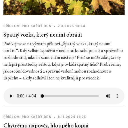
PŘÍSLOVÍ PRO KAŽDÝ DEN
•
7.3.2025 13:24
Špatný vozka, který neumí obrátit
Podívejme se na význam přísloví „Špatný vozka, který neumí
obrátit“. Kdy selhání spočívá v nedostatku schopností a správného
rozhodování, nikoli v samotném nástroji? Proč se může zdát, že i ty
nejlepší prostředky selžou, když je ovládá špatný řidič? Probereme,
jak osobní dovednosti a správné vedení mohou rozhodnout o
úspěchu – a kdy selhává i ten nejkvalitnější prostředek.
PŘÍSLOVÍ PRO KAŽDÝ DEN
•
8.11.2024 11:25
Chytrému napověz, hloupého kopni