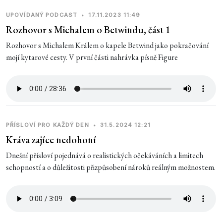
UPOVÍDANÝ PODCAST
•
17.11.2023 11:49
Rozhovor s Michalem o Betwindu, část 1
Rozhovor s Michalem Králem o kapele Betwind jako pokračování
mojí kytarové cesty. V první části nahrávka písně Figure
PŘÍSLOVÍ PRO KAŽDÝ DEN
•
31.5.2024 12:21
Kráva zajíce nedohoní
Dnešní přísloví pojednává o realistických očekáváních a limitech
schopností a o důležitosti přizpůsobení nároků reálným možnostem.