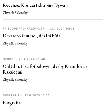
Recenze: Koncert skupiny Dywan
Zbyněk Sklenský
PRISLOVI-PRO-KAZDY-DEN
•
21.1.2024 14:06
Devatero řemesel, desátá bída
Zbyněk Sklenský
SPORT
•
23.4.2024 05:46
Ohlédnutí za fotbalovým derby Krumlova s
Rakšicemi
Zbyněk Sklenský
BIOGRAFIE
•
12.6.2023 10:58
Biografie