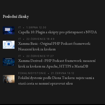
Poslední články
IT
•
1.SRPNA 12:30
Capella 10: Plugin a skripty pro přístupnost s NVDA
IT
•
22.ČERVENCE 18:49
Xamma Basic - Original PHP Podcast framework:
Nasazení krok za krokem
IT
•
22.ČERVENCE 17:27
Xamma Derived - PHP Podcast framework: nasazení
krok za krokem na Apache, HTTPS a MariaDB
FOKALNIDYSTONIE
•
21.ČERVNA 16:12
Fokální dystonie podle Diona Tuckera: nejste sami a
stará cesta se nemusí opravovat silou