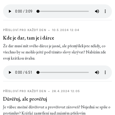
PŘÍSLOVÍ PRO KAŽDÝ DEN
•
10.5.2024 12:04
Kde je dar, tam je i dárce
Že dar musí mít svého dárce je jasné, ale přemýšleli jste někdy, co
všechno by se mohlo ještě pod těmito slovy skrývat? Nabízím zde
svoji krátkou úvahu.
PŘÍSLOVÍ PRO KAŽDÝ DEN
•
26.4.2024 12:05
Důvěřuj, ale prověřuj
Je vůbec možné důvěřovat a prověřovat zároveň? Nejedná se spíše o
protimluv? Krátké zamyšlení nad známým příslovím