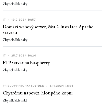
Zbyněk Sklenský
IT
•
19.2.2024 10:57
Domácí webový server, část 2: Instalace Apache
serveru
Zbyněk Sklenský
IT
•
25.7.2024 10:24
FTP server na Raspberry
Zbyněk Sklenský
PRISLOVI-PRO-KAZDY-DEN
•
8.11.2024 13:54
Chytrému napověz, hloupého kopni
Zbyněk Sklenský