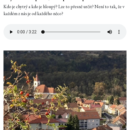
Kdo je chytrý a kdo je hloupý? Lze to přesně určit? Není to tak, že v
každém z nás je od každého něco?