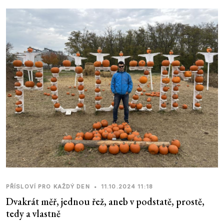
PŘÍSLOVÍ PRO KAŽDÝ DEN
•
11.10.2024 11:18
Dvakrát měř, jednou řež, aneb v podstatě, prostě,
tedy a vlastně