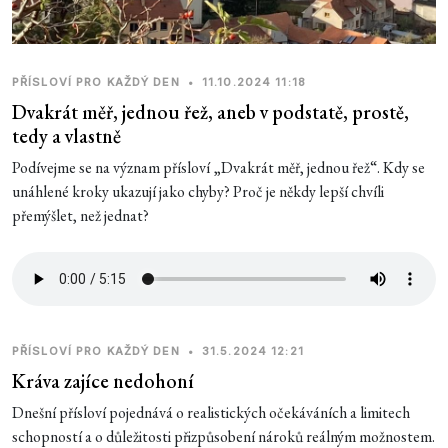
PŘÍSLOVÍ PRO KAŽDÝ DEN
•
11.10.2024 11:18
Dvakrát měř, jednou řež, aneb v podstatě, prostě,
tedy a vlastně
Podívejme se na význam přísloví „Dvakrát měř, jednou řež“. Kdy se
unáhlené kroky ukazují jako chyby? Proč je někdy lepší chvíli
přemýšlet, než jednat?
PŘÍSLOVÍ PRO KAŽDÝ DEN
•
31.5.2024 12:21
Kráva zajíce nedohoní
Dnešní přísloví pojednává o realistických očekáváních a limitech
schopností a o důležitosti přizpůsobení nároků reálným možnostem.