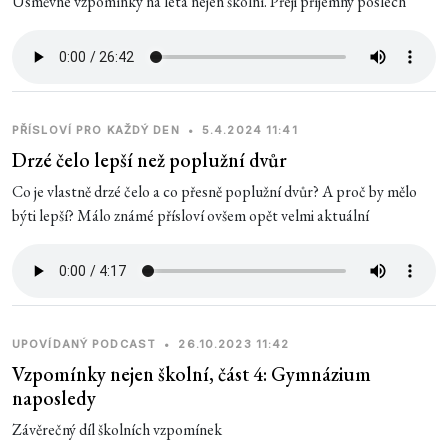
Úsměvné vzpomínky na léta nejen školní. Přeji příjemný poslech
PŘÍSLOVÍ PRO KAŽDÝ DEN
•
5.4.2024 11:41
Drzé čelo lepší než poplužní dvůr
Co je vlastně drzé čelo a co přesně poplužní dvůr? A proč by mělo
býti lepší? Málo známé přísloví ovšem opět velmi aktuální
UPOVÍDANÝ PODCAST
•
26.10.2023 11:42
Vzpomínky nejen školní, část 4: Gymnázium
naposledy
Závěrečný díl školních vzpomínek