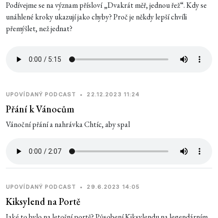
Podívejme se na význam přísloví „Dvakrát měř, jednou řež“. Kdy se
unáhlené kroky ukazují jako chyby? Proč je někdy lepší chvíli
přemýšlet, než jednat?
UPOVÍDANÝ PODCAST
•
22.12.2023 11:24
Přání k Vánocům
Vánoční přání a nahrávka Chtíc, aby spal
UPOVÍDANÝ PODCAST
•
29.6.2023 14:05
Kiksylend na Portě
Jaké to bylo na letošní portě? Působení Kiksylendu na legendárním