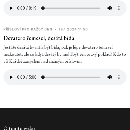
PŘÍSLOVÍ PRO KAŽDÝ DEN
•
19.1.2024 11:50
Devatero řemesel, desátá bída
Jestliže desátá by měla být bída, pak je lépe devatero řemesel
nezkoušet, ale co když desátý by mohl být ten pravý poklad? Kdo to
ví? Krátké zamyšlení nad známým příslovím
O tomto webu