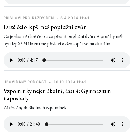
PŘÍSLOVÍ PRO KAŽDÝ DEN
•
5.4.2024 11:41
Drzé čelo lepší než poplužní dvůr
Co je vlastně drzé čelo a co přesně poplužní dvůr? A proč by mělo
býti lepší? Málo známé přísloví ovšem opět velmi aktuální
UPOVÍDANÝ PODCAST
•
26.10.2023 11:42
Vzpomínky nejen školní, část 4: Gymnázium
naposledy
Závěrečný díl školních vzpomínek