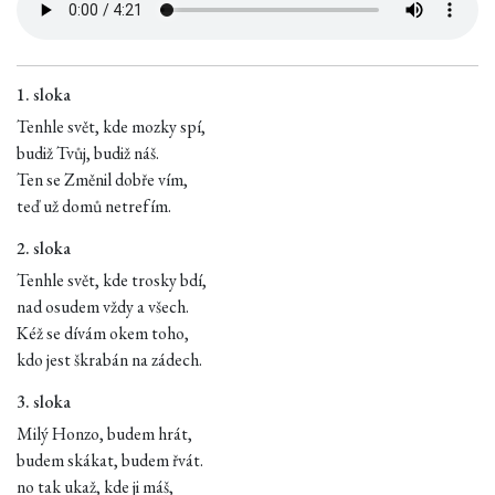
1. sloka
Tenhle svět, kde mozky spí,
budiž Tvůj, budiž náš.
Ten se Změnil dobře vím,
teď už domů netrefím.
2. sloka
Tenhle svět, kde trosky bdí,
nad osudem vždy a všech.
Kéž se dívám okem toho,
kdo jest škrabán na zádech.
3. sloka
Milý Honzo, budem hrát,
budem skákat, budem řvát.
no tak ukaž, kde ji máš,