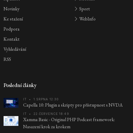
Novinky
Sport
Ke stažení
WebInfo
Podpora
Kontakt
Vyhledávání
RSS
Poslední články
IT
•
1.SRPNA 12:30
Capella 10: Plugin a skripty pro přístupnost s NVDA
IT
•
22.ČERVENCE 18:49
Xamma Basic - Original PHP Podcast framework:
Nasazení krok za krokem