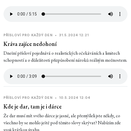
PŘÍSLOVÍ PRO KAŽDÝ DEN
•
31.5.2024 12:21
Kráva zajíce nedohoní
Dnešní přísloví pojednává o realistických očekáváních a limitech
schopností a o důležitosti přizpůsobení nároků reálným možnostem.
PŘÍSLOVÍ PRO KAŽDÝ DEN
•
10.5.2024 12:04
Kde je dar, tam je i dárce
Že dar musí mít svého dárce je jasné, ale přemýšleli jste někdy, co
všechno by se mohlo ještě pod těmito slovy skrývat? Nabízím zde
svoji krátkou úvahu.