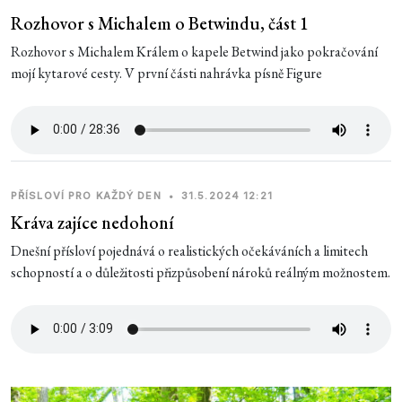
Rozhovor s Michalem o Betwindu, část 1
Rozhovor s Michalem Králem o kapele Betwind jako pokračování
mojí kytarové cesty. V první části nahrávka písně Figure
PŘÍSLOVÍ PRO KAŽDÝ DEN
•
31.5.2024 12:21
Kráva zajíce nedohoní
Dnešní přísloví pojednává o realistických očekáváních a limitech
schopností a o důležitosti přizpůsobení nároků reálným možnostem.