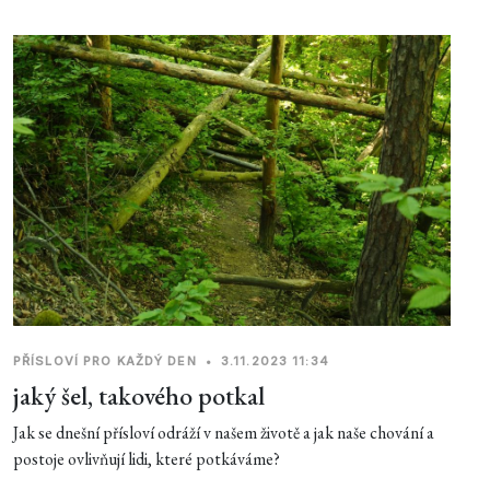
PŘÍSLOVÍ PRO KAŽDÝ DEN
•
3.11.2023 11:34
jaký šel, takového potkal
Jak se dnešní přísloví odráží v našem životě a jak naše chování a
postoje ovlivňují lidi, které potkáváme?