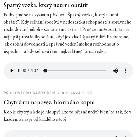
Špatný vozka, který neumí obrátit
Podívejme se na význam přísloví „Špatný vozka, který neumí
obrátit“. Kdy selhání spočívá v nedostatku schopností a správného
rozhodování, nikoli v samotném nástroji? Proč se může zdát, že i ty
nejlepší prostředky selžou, když je ovládá špatný řidič? Probereme,
jak osobní dovednosti a správné vedení mohou rozhodnout o
úspěchu – a kdy selhává i ten nejkvalitnější prostředek.
PŘÍSLOVÍ PRO KAŽDÝ DEN
•
8.11.2024 11:25
Chytrému napověz, hloupého kopni
Kdo je chytrý a kdo je hloupý? Lze to přesně určit? Není to tak, že v
každém z nás je od každého něco?