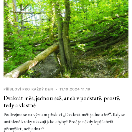
PŘÍSLOVÍ PRO KAŽDÝ DEN
•
11.10.2024 11:18
Dvakrát měř, jednou řež, aneb v podstatě, prostě,
tedy a vlastně
Podívejme se na význam přísloví „Dvakrát měř, jednou řež“. Kdy se
unáhlené kroky ukazují jako chyby? Proč je někdy lepší chvíli
přemýšlet, než jednat?