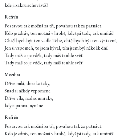
kde ji xakru schováváš?
Refrén
Postavou tak možná za tři, povahou tak za patnáct.
Kdo je zdráv, ten možná v hrobě, když jsi tady, tak umíráš!
Chtěl bych být ten vedle Tebe, chtěl bych být ten výstavní,
Jen si vzpomeň, to jsem býval, tím jsem byl několik dní.
Tady máš to je vděk, tady máš tenhle svět!
Tady máš to je vděk, tady máš tenhle svět!
Mezihra
Dříve milá, dneska taky,
Snad si někdy vzpomene.
Dříve víla, nad soumraky,
kdysi panna, nyní ne
Refrén
Postavou tak možná za tři, povahou tak za patnáct.
Kdo je zdráv, ten možná v hrobě, když jsi tady, tak umíráš!