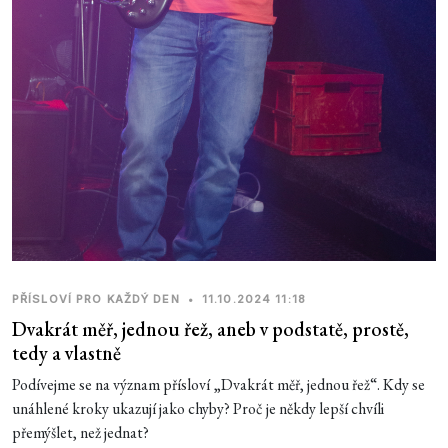
PŘÍSLOVÍ PRO KAŽDÝ DEN
•
11.10.2024 11:18
Dvakrát měř, jednou řež, aneb v podstatě, prostě,
tedy a vlastně
Podívejme se na význam přísloví „Dvakrát měř, jednou řež“. Kdy se
unáhlené kroky ukazují jako chyby? Proč je někdy lepší chvíli
přemýšlet, než jednat?