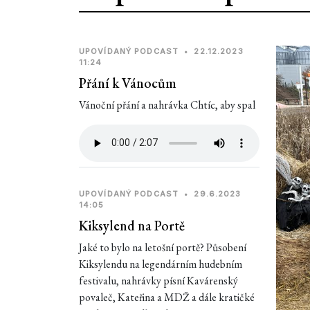
UPOVÍDANÝ PODCAST
•
22.12.2023
11:24
Přání k Vánocům
Vánoční přání a nahrávka Chtíc, aby spal
UPOVÍDANÝ PODCAST
•
29.6.2023
14:05
Kiksylend na Portě
Jaké to bylo na letošní portě? Působení
Kiksylendu na legendárním hudebním
festivalu, nahrávky písní Kavárenský
povaleč, Kateřina a MDŽ a dále kratičké