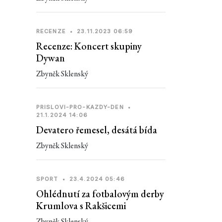
RECENZE
•
23.11.2023 06:59
Recenze: Koncert skupiny
Dywan
Zbyněk Sklenský
PRISLOVI-PRO-KAZDY-DEN
•
21.1.2024 14:06
Devatero řemesel, desátá bída
Zbyněk Sklenský
SPORT
•
23.4.2024 05:46
Ohlédnutí za fotbalovým derby
Krumlova s Rakšicemi
Zbyněk Sklenský