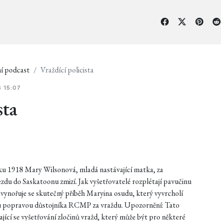
í podcast
Vraždící policista
4 15:07
sta
ku 1918 Mary Wilsonová, mladá nastávající matka, za
zdu do Saskatoonu zmizí. Jak vyšetřovatelé rozplétají pavučinu
vynořuje se skutečný příběh Maryina osudu, který vyvrcholí
u popravou důstojníka RCMP za vraždu. Upozornění: Tato
ající se vyšetřování zločinů vražd, který může být pro některé