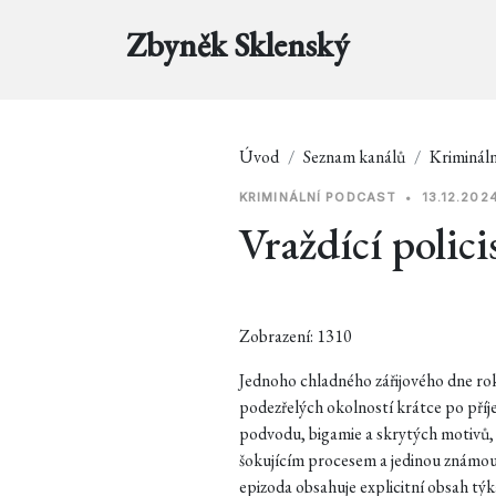
Zbyněk Sklenský
Úvod
Seznam kanálů
Krimináln
KRIMINÁLNÍ PODCAST
•
13.12.202
Vraždící polici
Zobrazení: 1310
Jednoho chladného zářijového dne ro
podezřelých okolností krátce po příje
podvodu, bigamie a skrytých motivů, 
šokujícím procesem a jedinou známo
epizoda obsahuje explicitní obsah týk