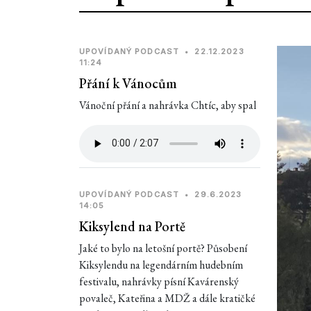
UPOVÍDANÝ PODCAST
•
22.12.2023
11:24
Přání k Vánocům
Vánoční přání a nahrávka Chtíc, aby spal
UPOVÍDANÝ PODCAST
•
29.6.2023
14:05
Kiksylend na Portě
Jaké to bylo na letošní portě? Působení
Kiksylendu na legendárním hudebním
festivalu, nahrávky písní Kavárenský
povaleč, Kateřina a MDŽ a dále kratičké