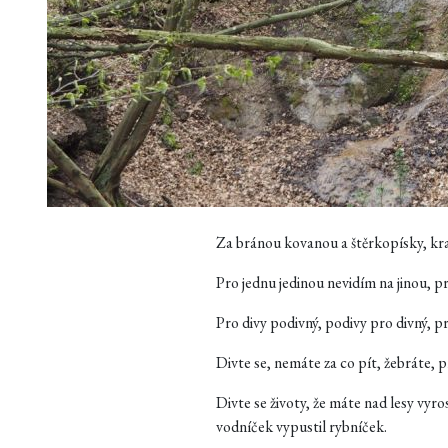
Za bránou kovanou a štěrkopísky, kra
Pro jednu jedinou nevidím na jinou, p
Pro divy podivný, podivy pro divný, pr
Divte se, nemáte za co pít, žebráte, 
Divte se životy, že máte nad lesy vyro
vodníček vypustil rybníček.