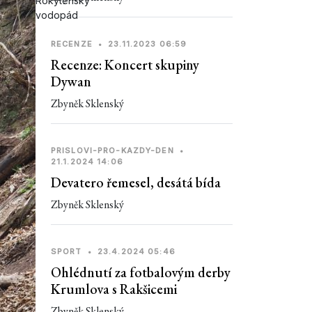
Rokytenský
vodopád
RECENZE
•
23.11.2023 06:59
Recenze: Koncert skupiny
Dywan
Zbyněk Sklenský
PRISLOVI-PRO-KAZDY-DEN
•
21.1.2024 14:06
Devatero řemesel, desátá bída
Zbyněk Sklenský
SPORT
•
23.4.2024 05:46
Ohlédnutí za fotbalovým derby
Krumlova s Rakšicemi
Zbyněk Sklenský