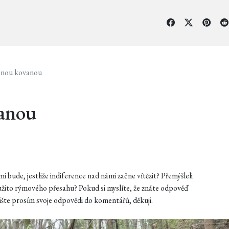
ánou kovanou
anou
mi bude, jestliže indiference nad námi začne vítězit? Přemýšleli
 užito rýmového přesahu? Pokud si myslíte, že znáte odpověď
ište prosím svoje odpovědi do komentářů, děkuji.