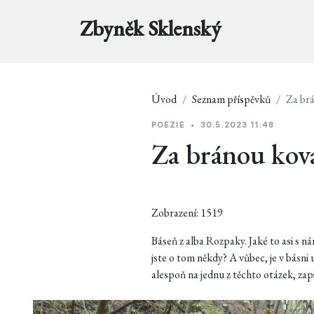
Zbyněk Sklenský
Úvod
Seznam příspěvků
Za br
POEZIE
•
30.5.2023 11:48
Za bránou kov
Zobrazení: 1519
Báseň z alba Rozpaky. Jaké to asi s ná
jste o tom někdy? A vůbec, je v básni
alespoň na jednu z těchto otázek, zap