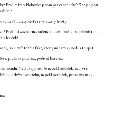
vky? Proč máte v klobouku jenom pár cancourků? Kde jen jsou
hrabete?
o tyhle támhlety, divte se vy krásný životy.
ek? Proč má zas na ruce sušený onuce? Proč jen si nehledí toho
á v lesíček?
tá, jak si vzít tenhle fakt, kterej mi na věky nedá s to spát.
ese, prašivka podivná, podivně barevná.
eušel osudu. Nediv se, protože nepekl rohlíček, nechytal
o břehu, nebýval ve střehu, nepekl perníček, proto mu utekl
lem