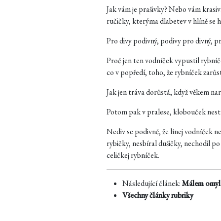
Jak vám je prašivky? Nebo vám krasi
ručičky, kterýma dlabetev v hlíně se 
Pro divy podivný, podivy pro divný, pr
Proč jen ten vodníček vypustil rybníč
co v popředí, toho, že rybníček zarůst
Jak jen tráva dorůstá, když věkem narůs
Potom pak v pralese, klobouček nestř
Nediv se podivně, že línej vodníček n
rybičky, nesbíral dušičky, nechodil p
celičkej rybníček.
Následující článek:
Málem omy
Všechny články rubriky