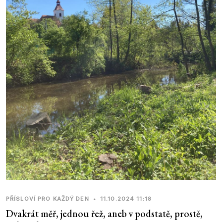
PŘÍSLOVÍ PRO KAŽDÝ DEN
•
11.10.2024 11:18
Dvakrát měř, jednou řež, aneb v podstatě, prostě,