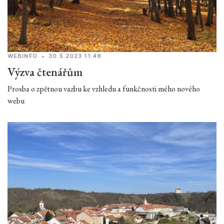
WEBINFO
•
30.5.2023 11:49
Výzva čtenářům
Prosba o zpětnou vazbu ke vzhledu a funkčnosti mého nového
webu