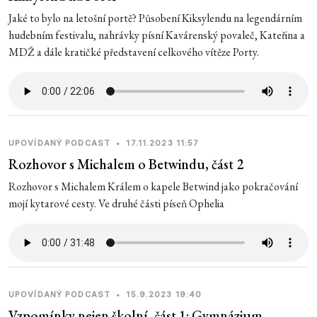
Jaké to bylo na letošní portě? Působení Kiksylendu na legendárním
hudebním festivalu, nahrávky písní Kavárenský povaleč, Kateřina a
MDŽ a dále kratičké představení celkového vítěze Porty.
UPOVÍDANÝ PODCAST
•
17.11.2023 11:57
Rozhovor s Michalem o Betwindu, část 2
Rozhovor s Michalem Králem o kapele Betwind jako pokračování
mojí kytarové cesty. Ve druhé části píseň Ophelia
UPOVÍDANÝ PODCAST
•
15.9.2023 19:40
Vzpomínky nejen školní, část 1: Gymnázium