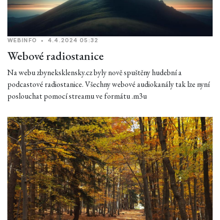
WEBINFO
•
4.4.2024 05:32
Webové radiostanice
Na webu zbyneksklensky.cz byly nově spuštěny hudební a
podcastové radiostanice. Všechny webové audiokanály tak lze nyní
poslouchat pomocí streamu ve formátu .m3u