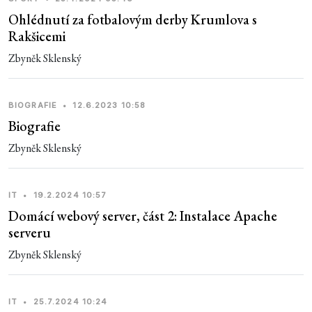
Ohlédnutí za fotbalovým derby Krumlova s
Rakšicemi
Zbyněk Sklenský
BIOGRAFIE
•
12.6.2023 10:58
Biografie
Zbyněk Sklenský
IT
•
19.2.2024 10:57
Domácí webový server, část 2: Instalace Apache
serveru
Zbyněk Sklenský
IT
•
25.7.2024 10:24