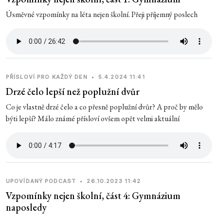
Úsměvné vzpomínky na léta nejen školní. Přeji příjemný poslech
PŘÍSLOVÍ PRO KAŽDÝ DEN
•
5.4.2024 11:41
Drzé čelo lepší než poplužní dvůr
Co je vlastně drzé čelo a co přesně poplužní dvůr? A proč by mělo
býti lepší? Málo známé přísloví ovšem opět velmi aktuální
UPOVÍDANÝ PODCAST
•
26.10.2023 11:42
Vzpomínky nejen školní, část 4: Gymnázium
naposledy