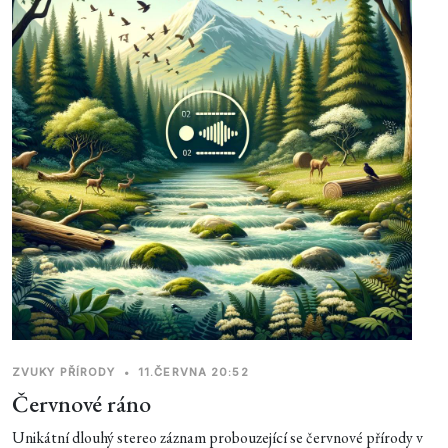
ZVUKY PŘÍRODY
•
11.ČERVNA 20:52
Červnové ráno
Unikátní dlouhý stereo záznam probouzející se červnové přírody v