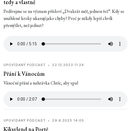
tedy a vlastně
Podívejme se na význam přísloví „Dvakrát měř, jednou řež“. Kdy se
unáhlené kroky ukazují jako chyby? Proč je někdy lepší chvíli
přemýšlet, než jednat?
UPOVÍDANÝ PODCAST
•
22.12.2023 11:24
Přání k Vánocům
Vánoční přání a nahrávka Chtíc, aby spal
UPOVÍDANÝ PODCAST
•
29.6.2023 14:05
Kiksylend na Portě