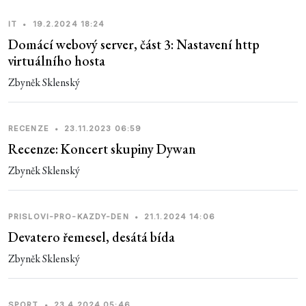
IT
•
19.2.2024 18:24
Domácí webový server, část 3: Nastavení http
virtuálního hosta
Zbyněk Sklenský
RECENZE
•
23.11.2023 06:59
Recenze: Koncert skupiny Dywan
Zbyněk Sklenský
PRISLOVI-PRO-KAZDY-DEN
•
21.1.2024 14:06
Devatero řemesel, desátá bída
Zbyněk Sklenský
SPORT
•
23.4.2024 05:46