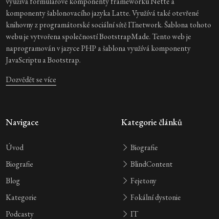
využívá formulářové komponenty frameworku Nette a
komponenty šablonovacího jazyka Latte. Využívá také otevřené
knihovny z programátorské sociální sítě ITnetwork. Šablona tohoto
webu je vytvořena společností BootstrapMade. Tento web je
naprogramován v jazyce PHP a šablona využívá komponenty
JavaScriptu a Bootstrap.
Dozvědět se více
Navigace
Kategorie článků
Úvod
Biografie
Biografie
BlindContent
Blog
Fejetony
Kategorie
Fokální dystonie
Podcasty
IT