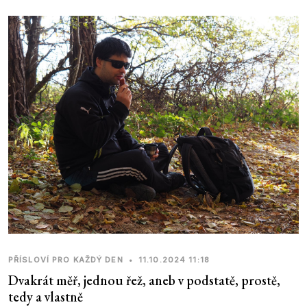
PŘÍSLOVÍ PRO KAŽDÝ DEN
•
11.10.2024 11:18
Dvakrát měř, jednou řež, aneb v podstatě, prostě,
tedy a vlastně