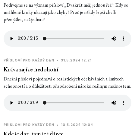
Podívejme se na význam přísloví „Dvakrát měř, jednou řež“. Kdy se
unáhlené kroky ukazují jako chyby? Proč je někdy lepší chvíli
přemýšlet, než jednat?
PŘÍSLOVÍ PRO KAŽDÝ DEN
•
31.5.2024 12:21
Kráva zajíce nedohoní
Dnešní přísloví pojednává o realistických očekáváních a limitech
schopností a o důležitosti přizpůsobení nároků reálným možnostem.
PŘÍSLOVÍ PRO KAŽDÝ DEN
•
10.5.2024 12:04
Kde je dar, tam je i dárce