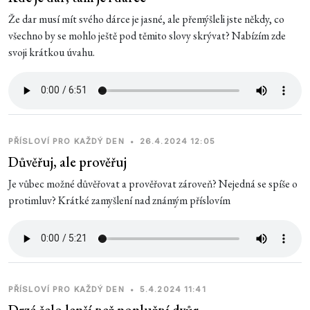
Že dar musí mít svého dárce je jasné, ale přemýšleli jste někdy, co
všechno by se mohlo ještě pod těmito slovy skrývat? Nabízím zde
svoji krátkou úvahu.
PŘÍSLOVÍ PRO KAŽDÝ DEN
•
26.4.2024 12:05
Důvěřuj, ale prověřuj
Je vůbec možné důvěřovat a prověřovat zároveň? Nejedná se spíše o
protimluv? Krátké zamyšlení nad známým příslovím
PŘÍSLOVÍ PRO KAŽDÝ DEN
•
5.4.2024 11:41
Drzé čelo lepší než poplužní dvůr