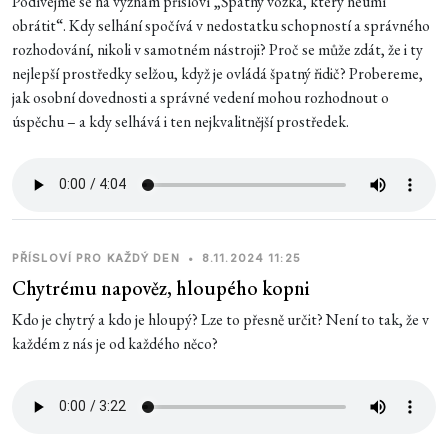
Podívejme se na význam přísloví „Špatný vozka, který neumí
obrátit“. Kdy selhání spočívá v nedostatku schopností a správného
rozhodování, nikoli v samotném nástroji? Proč se může zdát, že i ty
nejlepší prostředky selžou, když je ovládá špatný řidič? Probereme,
jak osobní dovednosti a správné vedení mohou rozhodnout o
úspěchu – a kdy selhává i ten nejkvalitnější prostředek.
PŘÍSLOVÍ PRO KAŽDÝ DEN
•
8.11.2024 11:25
Chytrému napověz, hloupého kopni
Kdo je chytrý a kdo je hloupý? Lze to přesně určit? Není to tak, že v
každém z nás je od každého něco?