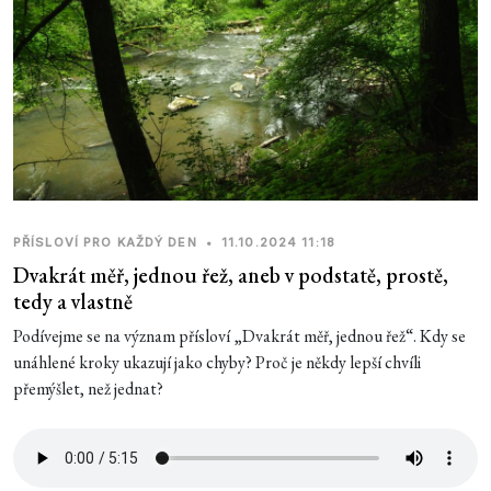
PŘÍSLOVÍ PRO KAŽDÝ DEN
•
11.10.2024 11:18
Dvakrát měř, jednou řež, aneb v podstatě, prostě,
tedy a vlastně
Podívejme se na význam přísloví „Dvakrát měř, jednou řež“. Kdy se
unáhlené kroky ukazují jako chyby? Proč je někdy lepší chvíli
přemýšlet, než jednat?