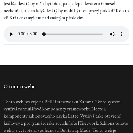
Jestliže desátá by měla být bída, pak je lépe devatero řemesel
nezkoušet, ale co když desátý by mohl být ten pravý poklad? Kdo to
ví? Krátké zamyšlení nad známým příslovím
O tomto webu
Tento web pracuje na PHP frameworku Xamma. Tento systém
využívá formulářové komponenty frameworku Nette a
komponenty šablonovacího jazyka Latte. Využívá také otevřené
knihovny z programátorské sociální sítě ITnetwork. Šablona tohoto
webu je vytvořena společností BootstrapMade. Tento web je