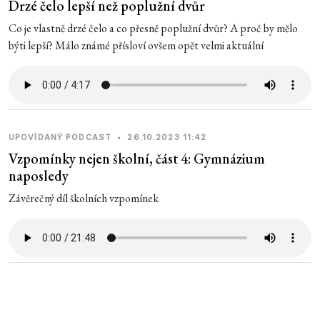
Drzé čelo lepší než poplužní dvůr
Co je vlastně drzé čelo a co přesně poplužní dvůr? A proč by mělo
býti lepší? Málo známé přísloví ovšem opět velmi aktuální
UPOVÍDANÝ PODCAST
•
26.10.2023 11:42
Vzpomínky nejen školní, část 4: Gymnázium
naposledy
Závěrečný díl školních vzpomínek