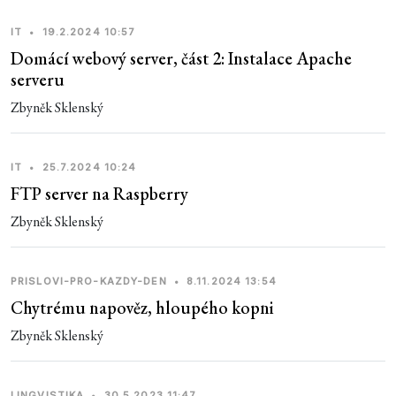
IT
•
19.2.2024 10:57
Domácí webový server, část 2: Instalace Apache
serveru
Zbyněk Sklenský
IT
•
25.7.2024 10:24
FTP server na Raspberry
Zbyněk Sklenský
PRISLOVI-PRO-KAZDY-DEN
•
8.11.2024 13:54
Chytrému napověz, hloupého kopni
Zbyněk Sklenský
LINGVISTIKA
•
30.5.2023 11:47