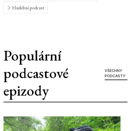
Hudební podcast
Populární
podcastové
VŠECHNY
PODCASTY
epizody