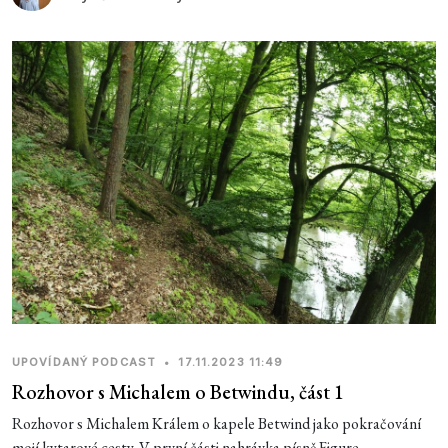
UPOVÍDANÝ PODCAST
•
17.11.2023 11:49
Rozhovor s Michalem o Betwindu, část 1
Rozhovor s Michalem Králem o kapele Betwind jako pokračování
mojí kytarové cesty. V první části nahrávka písně Figure