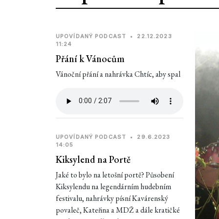
UPOVÍDANÝ PODCAST
•
22.12.2023
11:24
Přání k Vánocům
Vánoční přání a nahrávka Chtíc, aby spal
UPOVÍDANÝ PODCAST
•
29.6.2023
14:05
Kiksylend na Portě
Jaké to bylo na letošní portě? Působení
Kiksylendu na legendárním hudebním
festivalu, nahrávky písní Kavárenský
povaleč, Kateřina a MDŽ a dále kratičké