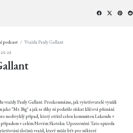
í podcast
Vražda Pauly Gallant
 20:25
allant
u vraždy Pauly Gallant. Prozkoumáme, jak vyšetřovatelé využili
jako "Mr. Big" a jak se díky ní podařilo získat klíčová přiznání.
ento neobvyklý případ, který otřásl celou komunitou Lakeside v
ím případem v celém Novém Skotsku. Upozornění: Tato epizoda
 vyšetřování zločinů vražd, který může být pro některé