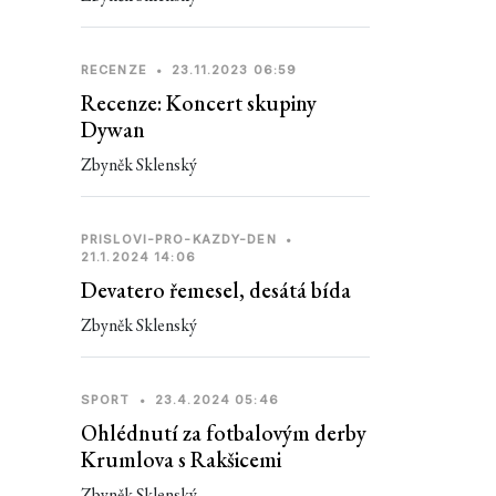
RECENZE
•
23.11.2023 06:59
Recenze: Koncert skupiny
Dywan
Zbyněk Sklenský
PRISLOVI-PRO-KAZDY-DEN
•
21.1.2024 14:06
Devatero řemesel, desátá bída
Zbyněk Sklenský
SPORT
•
23.4.2024 05:46
Ohlédnutí za fotbalovým derby
Krumlova s Rakšicemi
Zbyněk Sklenský