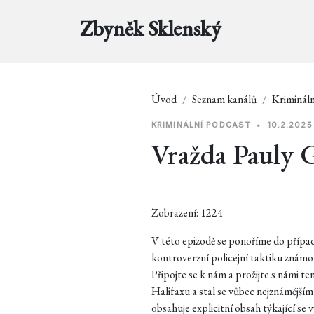
Zbyněk Sklenský
Úvod
Seznam kanálů
Krimináln
KRIMINÁLNÍ PODCAST
•
10.2.2025
Vražda Pauly G
Zobrazení: 1224
V této epizodě se ponoříme do případ
kontroverzní policejní taktiku známou 
Připojte se k nám a prožijte s námi t
Halifaxu a stal se vůbec nejznámějš
obsahuje explicitní obsah týkající se