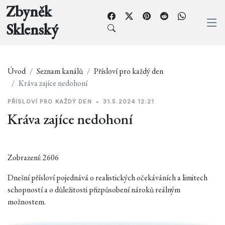
Zbyněk
Sklenský
Úvod
Seznam kanálů
Přísloví pro každý den
Kráva zajíce nedohoní
PŘÍSLOVÍ PRO KAŽDÝ DEN
•
31.5.2024 12:21
Kráva zajíce nedohoní
Zobrazení: 2606
Dnešní přísloví pojednává o realistických očekáváních a limitech
schopností a o důležitosti přizpůsobení nároků reálným
možnostem.