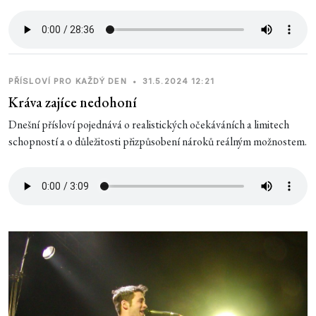
PŘÍSLOVÍ PRO KAŽDÝ DEN
•
31.5.2024 12:21
Kráva zajíce nedohoní
Dnešní přísloví pojednává o realistických očekáváních a limitech
schopností a o důležitosti přizpůsobení nároků reálným možnostem.