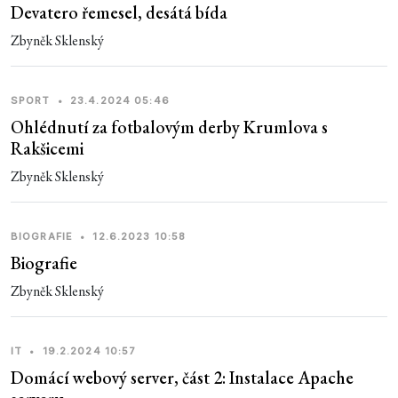
Devatero řemesel, desátá bída
Zbyněk Sklenský
SPORT
•
23.4.2024 05:46
Ohlédnutí za fotbalovým derby Krumlova s
Rakšicemi
Zbyněk Sklenský
BIOGRAFIE
•
12.6.2023 10:58
Biografie
Zbyněk Sklenský
IT
•
19.2.2024 10:57
Domácí webový server, část 2: Instalace Apache