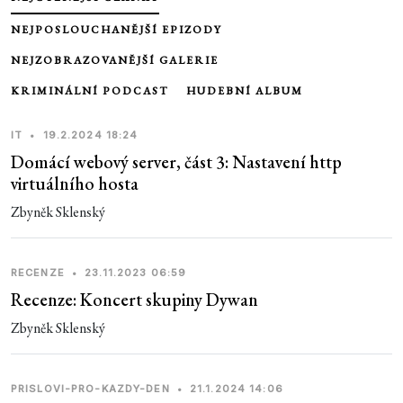
NEJPOSLOUCHANĚJŠÍ EPIZODY
NEJZOBRAZOVANĚJŠÍ GALERIE
KRIMINÁLNÍ PODCAST
HUDEBNÍ ALBUM
IT
•
19.2.2024 18:24
Domácí webový server, část 3: Nastavení http
virtuálního hosta
Zbyněk Sklenský
RECENZE
•
23.11.2023 06:59
Recenze: Koncert skupiny Dywan
Zbyněk Sklenský
PRISLOVI-PRO-KAZDY-DEN
•
21.1.2024 14:06