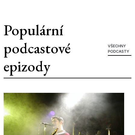
Populární
podcastové
VŠECHNY
PODCASTY
epizody