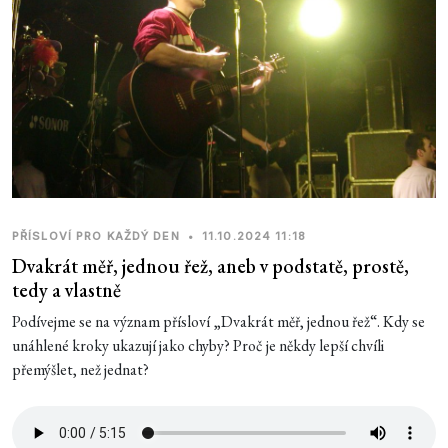
PŘÍSLOVÍ PRO KAŽDÝ DEN
•
11.10.2024 11:18
Dvakrát měř, jednou řež, aneb v podstatě, prostě,
tedy a vlastně
Podívejme se na význam přísloví „Dvakrát měř, jednou řež“. Kdy se
unáhlené kroky ukazují jako chyby? Proč je někdy lepší chvíli
přemýšlet, než jednat?