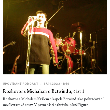
UPOVÍDANÝ PODCAST
•
17.11.2023 11:49
Rozhovor s Michalem o Betwindu, část 1
Rozhovor s Michalem Králem o kapele Betwind jako pokračování
mojí kytarové cesty. V první části nahrávka písně Figure