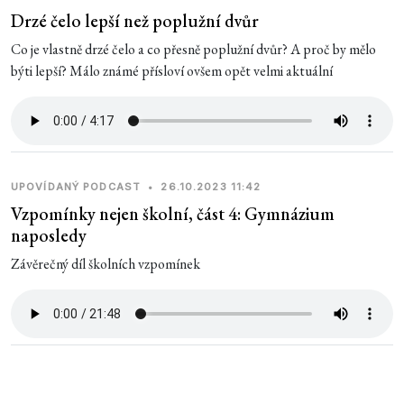
Drzé čelo lepší než poplužní dvůr
Co je vlastně drzé čelo a co přesně poplužní dvůr? A proč by mělo
býti lepší? Málo známé přísloví ovšem opět velmi aktuální
UPOVÍDANÝ PODCAST
•
26.10.2023 11:42
Vzpomínky nejen školní, část 4: Gymnázium
naposledy
Závěrečný díl školních vzpomínek