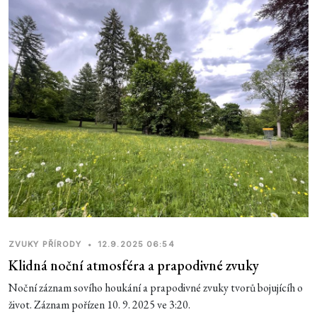
ZVUKY PŘÍRODY
•
12.9.2025 06:54
Klidná noční atmosféra a prapodivné zvuky
Noční záznam sovího houkání a prapodivné zvuky tvorů bojujícíh o
život. Záznam pořízen 10. 9. 2025 ve 3:20.