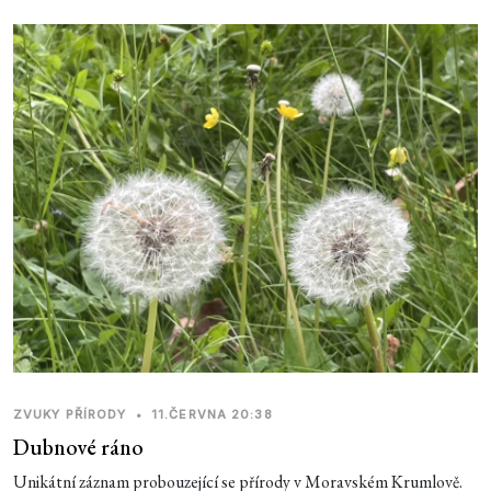
ZVUKY PŘÍRODY
•
11.ČERVNA 20:38
Dubnové ráno
Unikátní záznam probouzející se přírody v Moravském Krumlově.