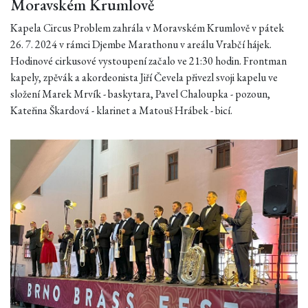
Moravském Krumlově
Kapela Circus Problem zahrála v Moravském Krumlově v pátek
26. 7. 2024 v rámci Djembe Marathonu v areálu Vrabčí hájek.
Hodinové cirkusové vystoupení začalo ve 21:30 hodin. Frontman
kapely, zpěvák a akordeonista Jiří Čevela přivezl svoji kapelu ve
složení Marek Mrvík - baskytara, Pavel Chaloupka - pozoun,
Kateřina Škardová - klarinet a Matouš Hrábek - bicí.