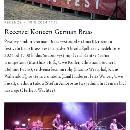
RECENZE
•
19.6.2024 11:18
Recenze: Koncert German Brass
Žesťový soubor German Brass vystoupil v rámci III. ročníku
festivalu Brno Brass Fest na nádvoří hradu Špilberk v neděli 16. 6.
2024 od 19:00 hodin. Soubor vystoupil ve složení se čtyřmi
trumpetami (Matthias Höfs, Uwe Köller, Christian Höcherl,
Helmut Fuchs), se dvěma lesními rohy (Hanno Westphal, Klaus
Wallendorf), se třemi trombóny(Emil Haderer, Fritz Winter, Uwe
Füssl), s jednou tubou (Stefan Ambrosius) a s jedním hráčem na bicí
nástroje (Herbert Wachter).