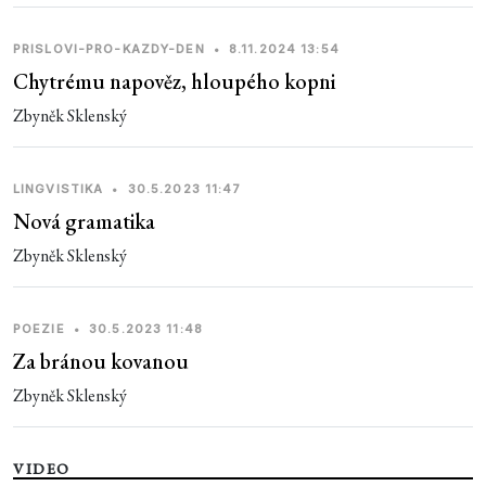
PRISLOVI-PRO-KAZDY-DEN
•
8.11.2024 13:54
Chytrému napověz, hloupého kopni
Zbyněk Sklenský
LINGVISTIKA
•
30.5.2023 11:47
Nová gramatika
Zbyněk Sklenský
POEZIE
•
30.5.2023 11:48
Za bránou kovanou
Zbyněk Sklenský
VIDEO