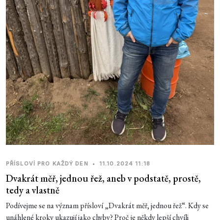
PŘÍSLOVÍ PRO KAŽDÝ DEN
•
11.10.2024 11:18
Dvakrát měř, jednou řež, aneb v podstatě, prostě,
tedy a vlastně
Podívejme se na význam přísloví „Dvakrát měř, jednou řež“. Kdy se
unáhlené kroky ukazují jako chyby? Proč je někdy lepší chvíli