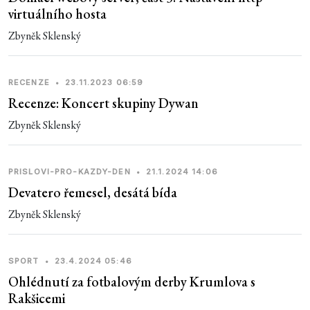
virtuálního hosta
Zbyněk Sklenský
RECENZE
•
23.11.2023 06:59
Recenze: Koncert skupiny Dywan
Zbyněk Sklenský
PRISLOVI-PRO-KAZDY-DEN
•
21.1.2024 14:06
Devatero řemesel, desátá bída
Zbyněk Sklenský
SPORT
•
23.4.2024 05:46
Ohlédnutí za fotbalovým derby Krumlova s
Rakšicemi