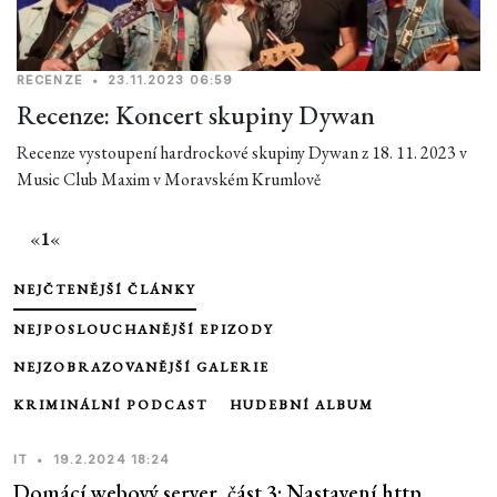
RECENZE
•
23.11.2023 06:59
Recenze: Koncert skupiny Dywan
Recenze vystoupení hardrockové skupiny Dywan z 18. 11. 2023 v
Music Club Maxim v Moravském Krumlově
«
1
«
NEJČTENĚJŠÍ ČLÁNKY
NEJPOSLOUCHANĚJŠÍ EPIZODY
NEJZOBRAZOVANĚJŠÍ GALERIE
KRIMINÁLNÍ PODCAST
HUDEBNÍ ALBUM
IT
•
19.2.2024 18:24
Domácí webový server, část 3: Nastavení http