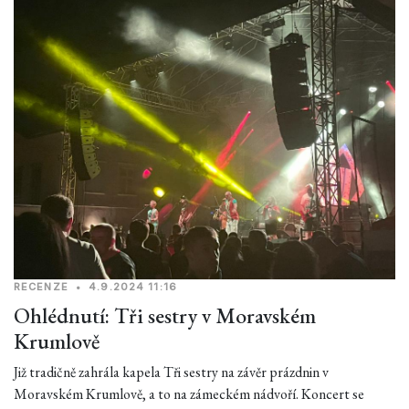
RECENZE
•
4.9.2024 11:16
Ohlédnutí: Tři sestry v Moravském
Krumlově
Již tradičně zahrála kapela Tři sestry na závěr prázdnin v
Moravském Krumlově, a to na zámeckém nádvoří. Koncert se