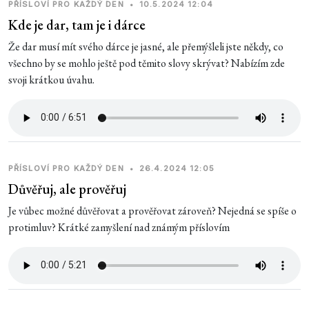
PŘÍSLOVÍ PRO KAŽDÝ DEN
•
10.5.2024 12:04
Kde je dar, tam je i dárce
Že dar musí mít svého dárce je jasné, ale přemýšleli jste někdy, co
všechno by se mohlo ještě pod těmito slovy skrývat? Nabízím zde
svoji krátkou úvahu.
PŘÍSLOVÍ PRO KAŽDÝ DEN
•
26.4.2024 12:05
Důvěřuj, ale prověřuj
Je vůbec možné důvěřovat a prověřovat zároveň? Nejedná se spíše o
protimluv? Krátké zamyšlení nad známým příslovím