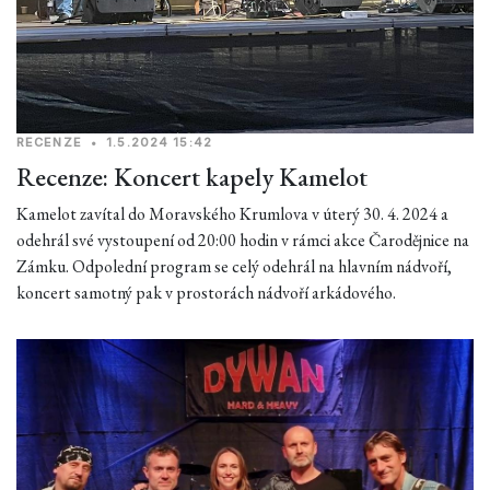
RECENZE
•
1.5.2024 15:42
Recenze: Koncert kapely Kamelot
Kamelot zavítal do Moravského Krumlova v úterý 30. 4. 2024 a
odehrál své vystoupení od 20:00 hodin v rámci akce Čarodějnice na
Zámku. Odpolední program se celý odehrál na hlavním nádvoří,
koncert samotný pak v prostorách nádvoří arkádového.