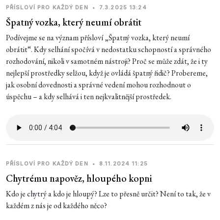
PŘÍSLOVÍ PRO KAŽDÝ DEN
•
7.3.2025 13:24
Špatný vozka, který neumí obrátit
Podívejme se na význam přísloví „Špatný vozka, který neumí
obrátit“. Kdy selhání spočívá v nedostatku schopností a správného
rozhodování, nikoli v samotném nástroji? Proč se může zdát, že i ty
nejlepší prostředky selžou, když je ovládá špatný řidič? Probereme,
jak osobní dovednosti a správné vedení mohou rozhodnout o
úspěchu – a kdy selhává i ten nejkvalitnější prostředek.
PŘÍSLOVÍ PRO KAŽDÝ DEN
•
8.11.2024 11:25
Chytrému napověz, hloupého kopni
Kdo je chytrý a kdo je hloupý? Lze to přesně určit? Není to tak, že v
každém z nás je od každého něco?