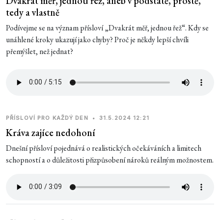
Dvakrát měř, jednou řež, aneb v podstatě, prostě,
tedy a vlastně
Podívejme se na význam přísloví „Dvakrát měř, jednou řež“. Kdy se
unáhlené kroky ukazují jako chyby? Proč je někdy lepší chvíli
přemýšlet, než jednat?
PŘÍSLOVÍ PRO KAŽDÝ DEN
•
31.5.2024 12:21
Kráva zajíce nedohoní
Dnešní přísloví pojednává o realistických očekáváních a limitech
schopností a o důležitosti přizpůsobení nároků reálným možnostem.