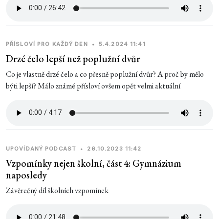
PŘÍSLOVÍ PRO KAŽDÝ DEN
•
5.4.2024 11:41
Drzé čelo lepší než poplužní dvůr
Co je vlastně drzé čelo a co přesně poplužní dvůr? A proč by mělo
býti lepší? Málo známé přísloví ovšem opět velmi aktuální
UPOVÍDANÝ PODCAST
•
26.10.2023 11:42
Vzpomínky nejen školní, část 4: Gymnázium
naposledy
Závěrečný díl školních vzpomínek