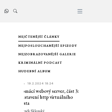
NEJČTENĚJŠÍ ČLÁNKY
NEJPOSLOUCHANĚJŠÍ EPIZODY
NEJZOBRAZOVANĚJŠÍ GALERIE
KRIMINÁLNÍ PODCAST
HUDEBNÍ ALBUM
IT
•
19.2.2024 18:24
Domácí webový server, část 3:
Nastavení http virtuálního
hosta
Zbyněk Sklenský