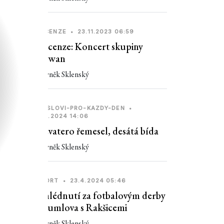
RECENZE
•
23.11.2023 06:59
Recenze: Koncert skupiny
Dywan
Zbyněk Sklenský
PRISLOVI-PRO-KAZDY-DEN
•
21.1.2024 14:06
Devatero řemesel, desátá bída
Zbyněk Sklenský
SPORT
•
23.4.2024 05:46
Ohlédnutí za fotbalovým derby
Krumlova s Rakšicemi
Zbyněk Sklenský