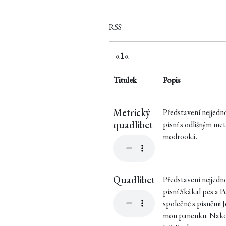
RSS
«
1
«
Titulek
Popis
Metrický
Představení nejjedn
quadlibet
písní s odlišným met
modrooká.
Quadlibet
Představení nejjedn
písní Skákal pes a P
společně s písněmi J
mou panenku. Nakon