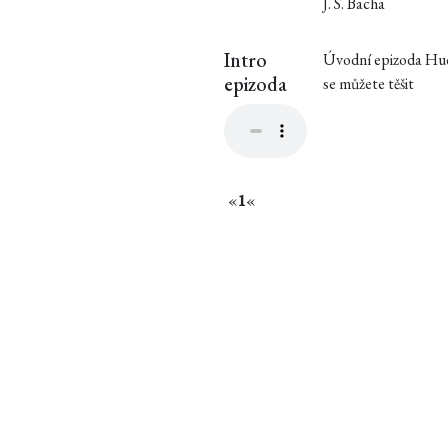
J. S. Bacha
Intro
Úvodní epizoda Hud
epizoda
se můžete těšit
«
1
«