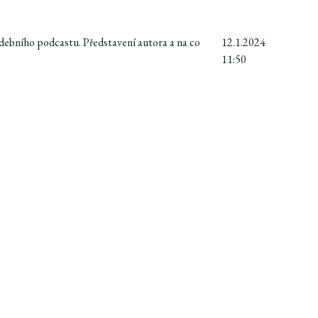
ebního podcastu. Představení autora a na co
12.1.2024
11:50