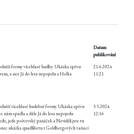
Datum
publikování
odušší formy vícehlasé hudby. Ukázka zpěvu
21.6.2024
rem, a sice Já do lesa nepojedu a Holka
11:21
odušší vícehlasé hudební formy. Ukázka zpěvu
3.5.2024
ec nám spadla a dále Já do lesa nepojedu
12:16
ede, jede poštovský panáček a Neviděli jste tu
ec ukázka quadlibetu z Goldbergových variací