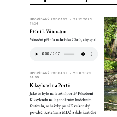
UPOVÍDANÝ PODCAST
•
22.12.2023
11:24
Přání k Vánocům
Vánoční přání a nahrávka Chtíc, aby spal
UPOVÍDANÝ PODCAST
•
29.6.2023
14:05
Kiksylend na Portě
Jaké to bylo na letošní portě? Působení
Kiksylendu na legendárním hudebním
festivalu, nahrávky písní Kavárenský
povaleč, Kateřina a MDŽ a dále kratičké