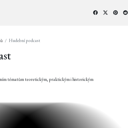
lů
Hudební podcast
ast
bním tématům teoretickým, praktickým i historickým