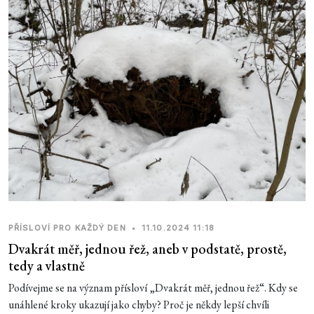
PŘÍSLOVÍ PRO KAŽDÝ DEN
•
11.10.2024 11:18
Dvakrát měř, jednou řež, aneb v podstatě, prostě,
tedy a vlastně
Podívejme se na význam přísloví „Dvakrát měř, jednou řež“. Kdy se
unáhlené kroky ukazují jako chyby? Proč je někdy lepší chvíli