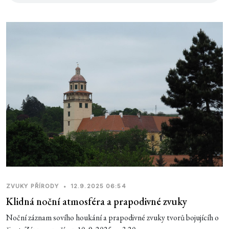
ZVUKY PŘÍRODY
•
12.9.2025 06:54
Klidná noční atmosféra a prapodivné zvuky
Noční záznam sovího houkání a prapodivné zvuky tvorů bojujícíh o