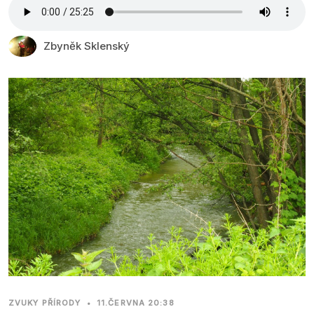
Zbyněk Sklenský
ZVUKY PŘÍRODY
•
11.ČERVNA 20:38