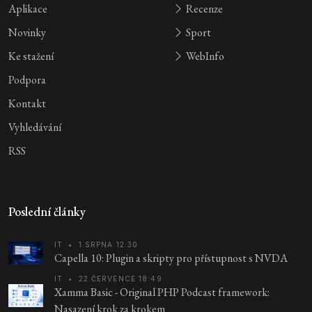
Aplikace
Recenze
Novinky
Sport
Ke stažení
WebInfo
Podpora
Kontakt
Vyhledávání
RSS
Poslední články
IT
•
1.SRPNA 12:30
Capella 10: Plugin a skripty pro přístupnost s NVDA
IT
•
22.ČERVENCE 18:49
Xamma Basic - Original PHP Podcast framework:
Nasazení krok za krokem