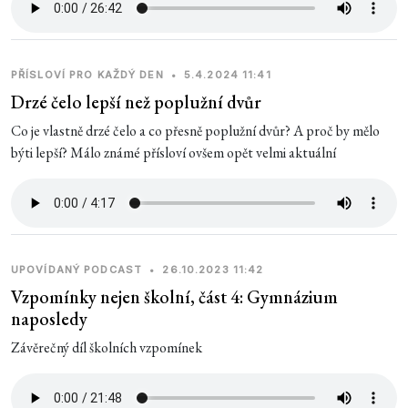
PŘÍSLOVÍ PRO KAŽDÝ DEN
•
5.4.2024 11:41
Drzé čelo lepší než poplužní dvůr
Co je vlastně drzé čelo a co přesně poplužní dvůr? A proč by mělo
býti lepší? Málo známé přísloví ovšem opět velmi aktuální
UPOVÍDANÝ PODCAST
•
26.10.2023 11:42
Vzpomínky nejen školní, část 4: Gymnázium
naposledy
Závěrečný díl školních vzpomínek