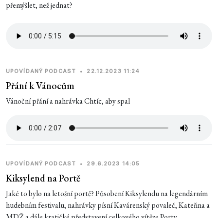
přemýšlet, než jednat?
UPOVÍDANÝ PODCAST
•
22.12.2023 11:24
Přání k Vánocům
Vánoční přání a nahrávka Chtíc, aby spal
UPOVÍDANÝ PODCAST
•
29.6.2023 14:05
Kiksylend na Portě
Jaké to bylo na letošní portě? Působení Kiksylendu na legendárním
hudebním festivalu, nahrávky písní Kavárenský povaleč, Kateřina a
MDŽ a dále kratičké představení celkového vítěze Porty.