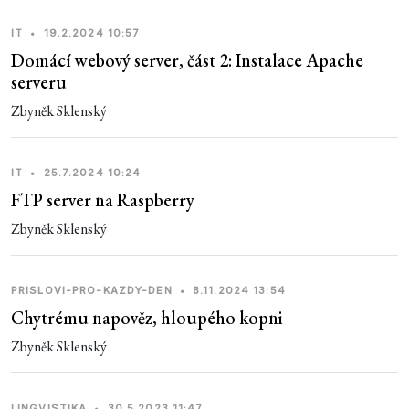
IT
•
19.2.2024 10:57
Domácí webový server, část 2: Instalace Apache
serveru
Zbyněk Sklenský
IT
•
25.7.2024 10:24
FTP server na Raspberry
Zbyněk Sklenský
PRISLOVI-PRO-KAZDY-DEN
•
8.11.2024 13:54
Chytrému napověz, hloupého kopni
Zbyněk Sklenský
LINGVISTIKA
•
30.5.2023 11:47