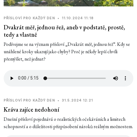
PŘÍSLOVÍ PRO KAŽDÝ DEN
•
11.10.2024 11:18
Dvakrát měř, jednou řež, aneb v podstatě, prostě,
tedy a vlastně
Podívejme se na význam přísloví „Dvakrát měř, jednou řež“. Kdy se
unáhlené kroky ukazují jako chyby? Proč je někdy lepší chvíli
přemýšlet, než jednat?
PŘÍSLOVÍ PRO KAŽDÝ DEN
•
31.5.2024 12:21
Kráva zajíce nedohoní
Dnešní přísloví pojednává o realistických očekáváních a limitech
schopností a o důležitosti přizpůsobení nároků reálným možnostem.