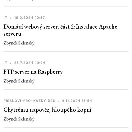
IT
•
19.2.2024 10:57
Domácí webový server, část 2: Instalace Apache
serveru
Zbyněk Sklenský
IT
•
25.7.2024 10:24
FTP server na Raspberry
Zbyněk Sklenský
PRISLOVI-PRO-KAZDY-DEN
•
8.11.2024 13:54
Chytrému napověz, hloupého kopni
Zbyněk Sklenský