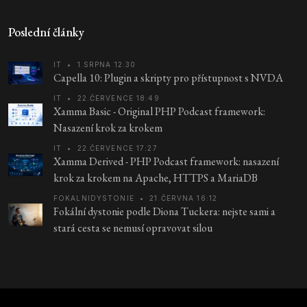
Poslední články
IT
•
1.SRPNA 12:30
Capella 10: Plugin a skripty pro přístupnost s NVDA
IT
•
22.ČERVENCE 18:49
Xamma Basic - Original PHP Podcast framework:
Nasazení krok za krokem
IT
•
22.ČERVENCE 17:27
Xamma Derived - PHP Podcast framework: nasazení
krok za krokem na Apache, HTTPS a MariaDB
FOKALNIDYSTONIE
•
21.ČERVNA 16:12
Fokální dystonie podle Diona Tuckera: nejste sami a
stará cesta se nemusí opravovat silou