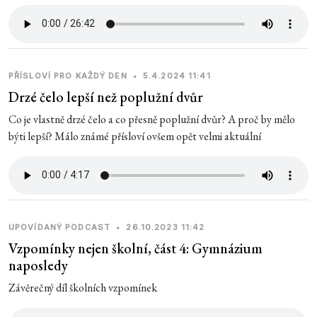
PŘÍSLOVÍ PRO KAŽDÝ DEN
•
5.4.2024 11:41
Drzé čelo lepší než poplužní dvůr
Co je vlastně drzé čelo a co přesně poplužní dvůr? A proč by mělo
býti lepší? Málo známé přísloví ovšem opět velmi aktuální
UPOVÍDANÝ PODCAST
•
26.10.2023 11:42
Vzpomínky nejen školní, část 4: Gymnázium
naposledy
Závěrečný díl školních vzpomínek