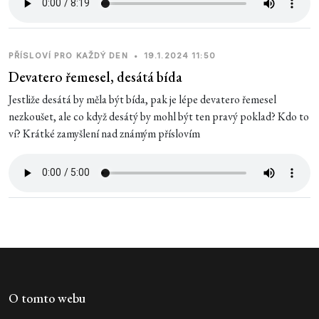
PŘÍSLOVÍ PRO KAŽDÝ DEN
•
19.1.2024 11:50
Devatero řemesel, desátá bída
Jestliže desátá by měla být bída, pak je lépe devatero řemesel
nezkoušet, ale co když desátý by mohl být ten pravý poklad? Kdo to
ví? Krátké zamyšlení nad známým příslovím
O tomto webu