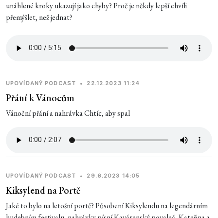
unáhlené kroky ukazují jako chyby? Proč je někdy lepší chvíli
přemýšlet, než jednat?
UPOVÍDANÝ PODCAST
•
22.12.2023 11:24
Přání k Vánocům
Vánoční přání a nahrávka Chtíc, aby spal
UPOVÍDANÝ PODCAST
•
29.6.2023 14:05
Kiksylend na Portě
Jaké to bylo na letošní portě? Působení Kiksylendu na legendárním
hudebním festivalu, nahrávky písní Kavárenský povaleč, Kateřina a