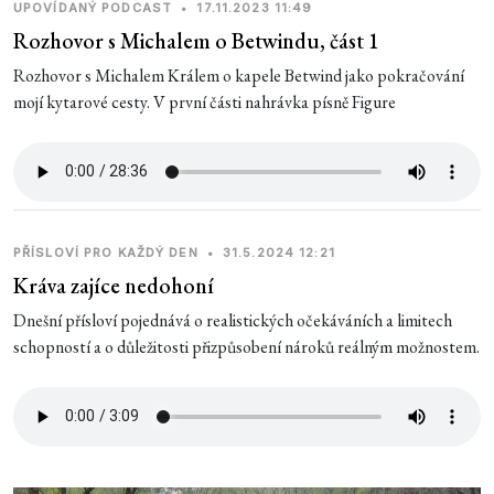
UPOVÍDANÝ PODCAST
•
17.11.2023 11:49
Rozhovor s Michalem o Betwindu, část 1
Rozhovor s Michalem Králem o kapele Betwind jako pokračování
mojí kytarové cesty. V první části nahrávka písně Figure
PŘÍSLOVÍ PRO KAŽDÝ DEN
•
31.5.2024 12:21
Kráva zajíce nedohoní
Dnešní přísloví pojednává o realistických očekáváních a limitech
schopností a o důležitosti přizpůsobení nároků reálným možnostem.