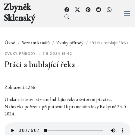
Zbyněk
Sklenský
Úvod
Seznam kanálů
Zvuky přírody
Ptáci a bublající řeka
ZVUKY PŘÍRODY
•
7.6.2024 15:42
Ptáci a bublající řeka
Zobrazení: 1266
Unikátní stereo záznam bublající řeky a švitoření ptactva.
Nahrávka pořízena při putování k pramenům řeky Rokytné 24. 5.
2024.