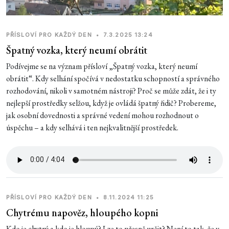
PŘÍSLOVÍ PRO KAŽDÝ DEN
•
7.3.2025 13:24
Špatný vozka, který neumí obrátit
Podívejme se na význam přísloví „Špatný vozka, který neumí
obrátit“. Kdy selhání spočívá v nedostatku schopností a správného
rozhodování, nikoli v samotném nástroji? Proč se může zdát, že i ty
nejlepší prostředky selžou, když je ovládá špatný řidič? Probereme,
jak osobní dovednosti a správné vedení mohou rozhodnout o
úspěchu – a kdy selhává i ten nejkvalitnější prostředek.
PŘÍSLOVÍ PRO KAŽDÝ DEN
•
8.11.2024 11:25
Chytrému napověz, hloupého kopni
Kdo je chytrý a kdo je hloupý? Lze to přesně určit? Není to tak, že v