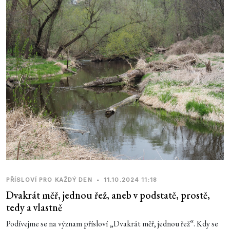
PŘÍSLOVÍ PRO KAŽDÝ DEN
•
11.10.2024 11:18
Dvakrát měř, jednou řež, aneb v podstatě, prostě,
tedy a vlastně
Podívejme se na význam přísloví „Dvakrát měř, jednou řež“. Kdy se