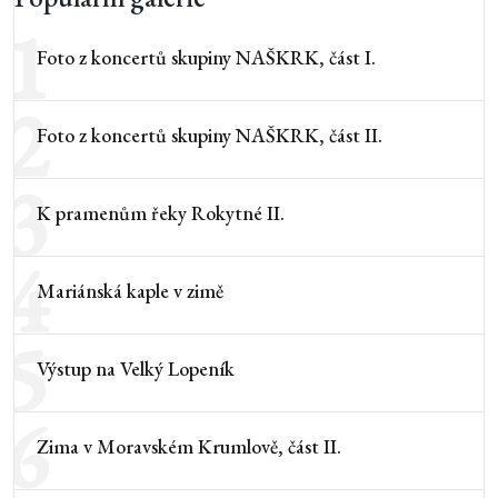
1
Foto z koncertů skupiny NAŠKRK, část I.
2
Foto z koncertů skupiny NAŠKRK, část II.
3
K pramenům řeky Rokytné II.
4
Mariánská kaple v zimě
5
Výstup na Velký Lopeník
6
Zima v Moravském Krumlově, část II.