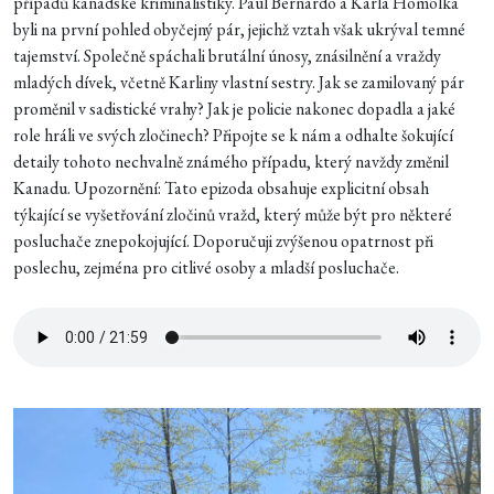
případů kanadské kriminalistiky. Paul Bernardo a Karla Homolka
byli na první pohled obyčejný pár, jejichž vztah však ukrýval temné
tajemství. Společně spáchali brutální únosy, znásilnění a vraždy
mladých dívek, včetně Karliny vlastní sestry. Jak se zamilovaný pár
proměnil v sadistické vrahy? Jak je policie nakonec dopadla a jaké
role hráli ve svých zločinech? Připojte se k nám a odhalte šokující
detaily tohoto nechvalně známého případu, který navždy změnil
Kanadu. Upozornění: Tato epizoda obsahuje explicitní obsah
týkající se vyšetřování zločinů vražd, který může být pro některé
posluchače znepokojující. Doporučuji zvýšenou opatrnost při
poslechu, zejména pro citlivé osoby a mladší posluchače.