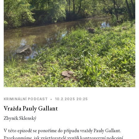
KRIMINÁLNÍ PODCAST
•
10.2.2025 20:25
Vražda Pauly Gallant
Zbyněk Sklenský
V této epizodě se ponoříme do případu vraždy Pauly Gallant.
Prozkoumáme, jak vyšetřovatelé využili kontroverzní policejní