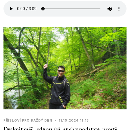
PŘÍSLOVÍ PRO KAŽDÝ DEN
•
11.10.2024 11:18
Dvakrát měř, jednou řež, aneb v podstatě, prostě,