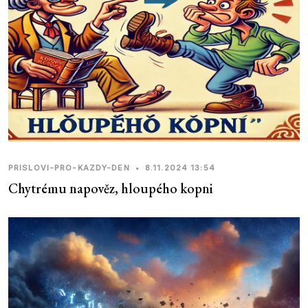
PRISLOVI-PRO-KAZDY-DEN
•
8.11.2024 13:54
Chytrému napověz, hloupého kopni