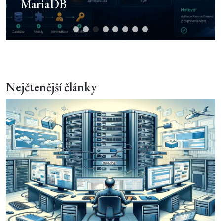
nemusí opravovat silou
Nejčtenější články