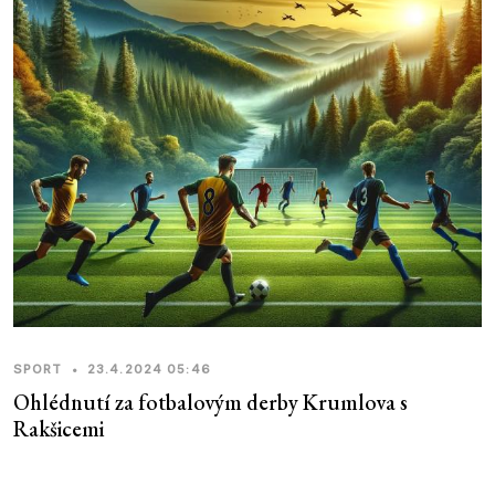
SPORT
•
23.4.2024 05:46
Ohlédnutí za fotbalovým derby Krumlova s
Rakšicemi