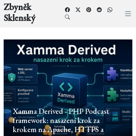
Zbyněk
Sklenský
Fokální dystonie podle Diona
Tuckera: nejste sami a stará cesta se