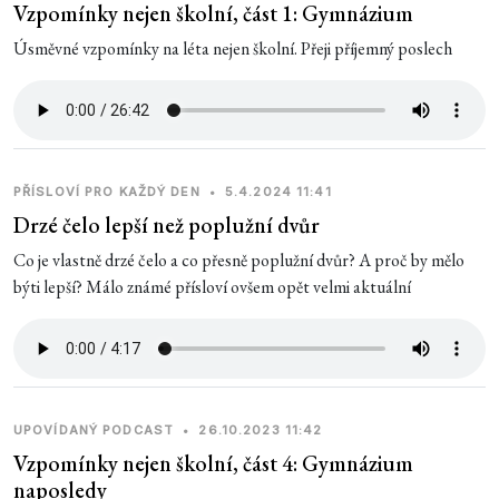
Vzpomínky nejen školní, část 1: Gymnázium
Úsměvné vzpomínky na léta nejen školní. Přeji příjemný poslech
PŘÍSLOVÍ PRO KAŽDÝ DEN
•
5.4.2024 11:41
Drzé čelo lepší než poplužní dvůr
Co je vlastně drzé čelo a co přesně poplužní dvůr? A proč by mělo
býti lepší? Málo známé přísloví ovšem opět velmi aktuální
UPOVÍDANÝ PODCAST
•
26.10.2023 11:42
Vzpomínky nejen školní, část 4: Gymnázium
naposledy