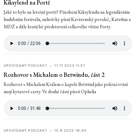
Kiksylend na Portě
Jaké to bylo na letošní portě? Působení Kiksylendu na legendárním
hudebním festivalu, nahrávky písní Kavárenský povaleč, Kateřina a
MDŽ a dále kratičké představení celkového vítěze Porty.
UPOVÍDANÝ PODCAST
•
17.11.2023 11:57
Rozhovor s Michalem o Betwindu, část 2
Rozhovor s Michalem Králem o kapele Betwind jako pokračování
mojí kytarové cesty. Ve druhé části píseň Ophelia
UPOVÍDANÝ PODCAST
•
15.9.2023 19:40