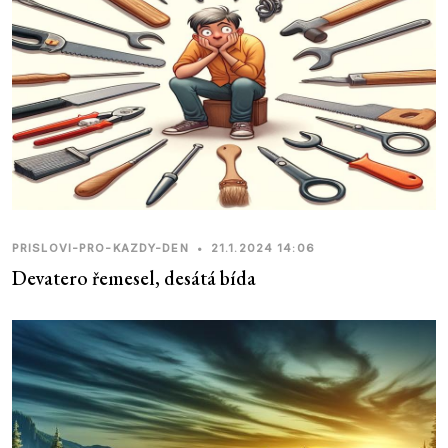
PRISLOVI-PRO-KAZDY-DEN
•
21.1.2024 14:06
Devatero řemesel, desátá bída