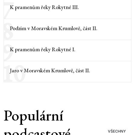
7
K pramenům řeky Rokytné III.
8
Podzim v Moravském Krumlově, část II.
9
K pramenům řeky Rokytné I.
10
Jaro v Moravském Krumlově, část II.
Populární
podcastové
VŠECHNY