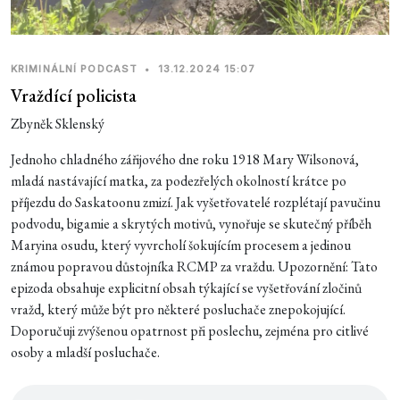
KRIMINÁLNÍ PODCAST
•
13.12.2024 15:07
Vraždící policista
Zbyněk Sklenský
Jednoho chladného zářijového dne roku 1918 Mary Wilsonová,
mladá nastávající matka, za podezřelých okolností krátce po
příjezdu do Saskatoonu zmizí. Jak vyšetřovatelé rozplétají pavučinu
podvodu, bigamie a skrytých motivů, vynořuje se skutečný příběh
Maryina osudu, který vyvrcholí šokujícím procesem a jedinou
známou popravou důstojníka RCMP za vraždu. Upozornění: Tato
epizoda obsahuje explicitní obsah týkající se vyšetřování zločinů
vražd, který může být pro některé posluchače znepokojující.
Doporučuji zvýšenou opatrnost při poslechu, zejména pro citlivé
osoby a mladší posluchače.