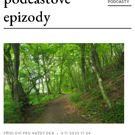
PODCASTY
epizody
PŘÍSLOVÍ PRO KAŽDÝ DEN
•
3.11.2023 11:34