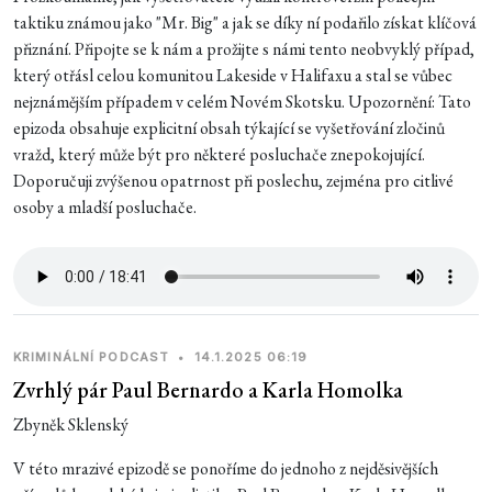
taktiku známou jako "Mr. Big" a jak se díky ní podařilo získat klíčová
přiznání. Připojte se k nám a prožijte s námi tento neobvyklý případ,
který otřásl celou komunitou Lakeside v Halifaxu a stal se vůbec
nejznámějším případem v celém Novém Skotsku. Upozornění: Tato
epizoda obsahuje explicitní obsah týkající se vyšetřování zločinů
vražd, který může být pro některé posluchače znepokojující.
Doporučuji zvýšenou opatrnost při poslechu, zejména pro citlivé
osoby a mladší posluchače.
KRIMINÁLNÍ PODCAST
•
14.1.2025 06:19
Zvrhlý pár Paul Bernardo a Karla Homolka
Zbyněk Sklenský
V této mrazivé epizodě se ponoříme do jednoho z nejděsivějších